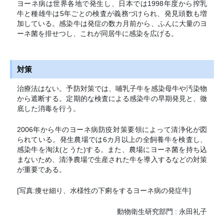
ヨーネ病は世界各地で発生し、日本では1998年度から搾乳
牛と種雄牛は5年ごとの検査が義務づけられ、発見頭数も増
加している。感染牛は発症の数カ月前から、ふんに大量のヨ
ーネ菌を排せつし、これが同居牛に感染を広げる。
対策
治療法はない。予防対策では、哺乳子牛を感染母牛や汚染物
から遮断する。定期的な検査による感染牛の早期発見と、徹
底した消毒を行う。
2006年から牛のヨーネ病防疫対策要領によって清浄化が図
られている。発生農場では6カ月以上の全飼養牛を検査し、
感染牛を淘汰(とうた)する。また、農場にヨーネ菌を持ち込
まないため、清浄農場で生産された牛を導入するなどの対策
が重要である。
[写真:痩せ細り、水様性の下痢をするヨーネ病の発症牛]
動物衛生研究部門 : 永田礼子