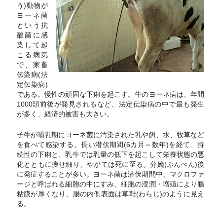
う)動物が
ヨーネ菌
という抗
酸菌に感
染して起
こる病気
で、家畜
伝染病(法
定伝染病)
である。慢性の頑固な下痢を起こす。牛のヨーネ病は、年間
1000頭前後が発見されるなど、法定伝染病の中で最も発生
が多く、経済的被害も大きい。
子牛が哺乳期にヨーネ菌に汚染された乳や餌、水、牧草など
を食べて感染する。長い潜伏期間(6カ月～数年)を経て、持
続性の下痢と、乳牛では乳量の低下を起こして栄養状態の悪
化とともに痩せ細り、やがては死に至る。分娩(ぶんべん)後
に発症することが多い。ヨーネ菌は潜伏期間中、マクロファ
ージと呼ばれる細胞の中にすみ、細胞の浸潤・増殖により腸
粘膜が厚くなり、腸の内側表面は草鞋(わらじ)のように見え
る。