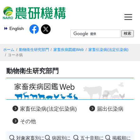
English
ホーム
動物衛生研究部門
家畜疾病図鑑Web
家畜伝染病(法定伝染病)
ヨーネ病
動物衛生研究部門
家畜伝染病(法定伝染病)
届出伝染病
その他
対象家畜別に
病因別に
五十音順に
掲載順に