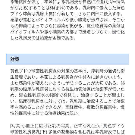
る抵抗性が強く、本菌による乳房炎が自然に治癒(ちゆ=病気
がなおる)することは稀(まれ)である。乳房内に侵入した黄色
ブドウ球菌は乳腺上皮に付着して、さらに内部に侵入する。
感染が進むとバイオフィルムや微小膿瘍が形成され、そこか
らの排菌によってさらに感染が拡がる。抗生物質等の薬剤は
バイオフィルムや微小膿瘍の内部まで浸透しづらく、慢性化
した乳房炎では治療が困難である。
対策
黄色ブドウ球菌性乳房炎の対策の基本は、搾乳時の適切な衛
生管理であり、本菌による乳房炎が牛群内に起きないよう、
また感染牛が増えないように予防することが大切である。泌
乳期の臨床型乳房炎に対する抗生物質治療は治癒率が低いた
め、潜在性乳房炎の段階で発見し、治療することが望まし
い。臨床型乳房炎に対しては、乾乳期に治療することで治癒
率を高めることができるが、高経産牛、複数分房罹患牛、慢
性的罹患牛に対する治療効果は低い。
[写真:小皿上に広げた乳の写真。正常な乳(上)。黄色ブドウ
球菌性乳房炎乳(下):多量の凝集物を含む乳は本乳房炎でしば