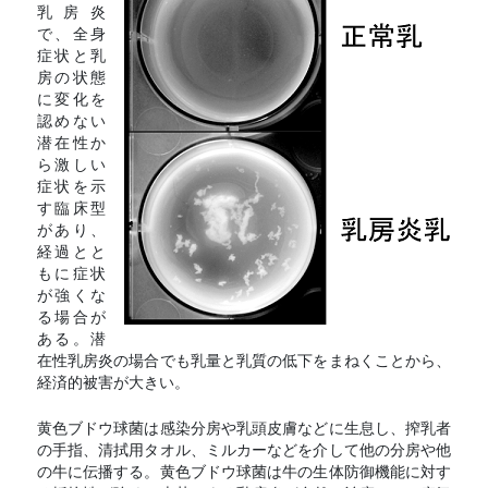
乳房炎
で、全身
症状と乳
房の状態
に変化を
認めない
潜在性か
ら激しい
症状を示
す臨床型
があり、
経過とと
もに症状
が強くな
る場合が
ある。潜
在性乳房炎の場合でも乳量と乳質の低下をまねくことから、
経済的被害が大きい。
黄色ブドウ球菌は感染分房や乳頭皮膚などに生息し、搾乳者
の手指、清拭用タオル、ミルカーなどを介して他の分房や他
の牛に伝播する。黄色ブドウ球菌は牛の生体防御機能に対す