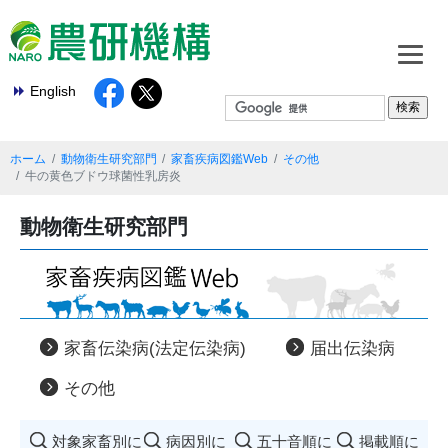
English
ホーム
動物衛生研究部門
家畜疾病図鑑Web
その他
牛の黄色ブドウ球菌性乳房炎
動物衛生研究部門
家畜伝染病(法定伝染病)
届出伝染病
その他
対象家畜別に
病因別に
五十音順に
掲載順に