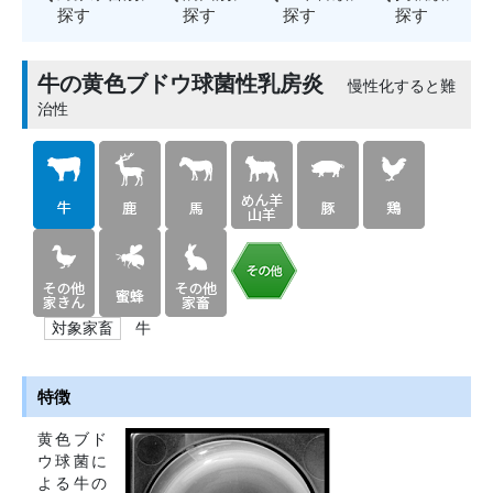
探す
探す
探す
探す
牛の黄色ブドウ球菌性乳房炎
慢性化すると難
治性
牛
対象家畜
特徴
黄色ブド
ウ球菌に
よる牛の