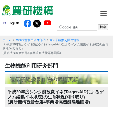
English
ホーム
生物機能利用研究部門
遺伝子組換え関連情報
平成30年度シンク能改変イネ(Target-AIDによるゲノム編集イネ系統)の生育
状況(刈り取り)
(農研機構観音台第4事業場高機能隔離圃場)
生物機能利用研究部門
平成30年度シンク能改変イネ(Target-AIDによるゲ
ノム編集イネ系統)の生育状況(刈り取り)
(農研機構観音台第4事業場高機能隔離圃場)