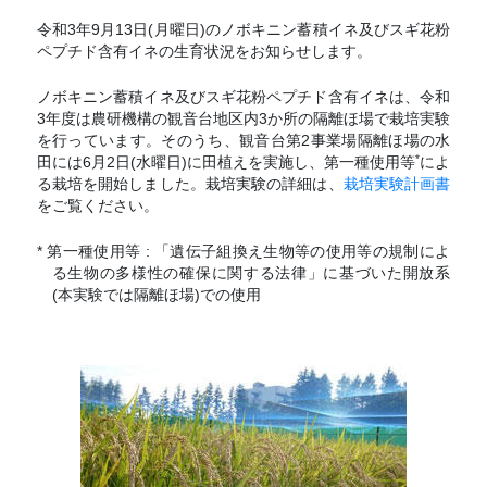
令和3年9月13日(月曜日)のノボキニン蓄積イネ及びスギ花粉
ペプチド含有イネの生育状況をお知らせします。
ノボキニン蓄積イネ及びスギ花粉ペプチド含有イネは、令和
3年度は農研機構の観音台地区内3か所の隔離ほ場で栽培実験
を行っています。そのうち、観音台第2事業場隔離ほ場の水
*
田には6月2日(水曜日)に田植えを実施し、第一種使用等
によ
る栽培を開始しました。栽培実験の詳細は、
栽培実験計画書
をご覧ください。
* 第一種使用等 : 「遺伝子組換え生物等の使用等の規制によ
る生物の多様性の確保に関する法律」に基づいた開放系
(本実験では隔離ほ場)での使用