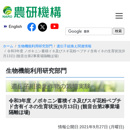
English
ホーム
生物機能利用研究部門
遺伝子組換え関連情報
令和3年度 ノボキニン蓄積イネ及びスギ花粉ペプチド含有イネの生育状況(9
月13日) (観音台第2事業場隔離ほ場)
生物機能利用研究部門
令和3年度 ノボキニン蓄積イネ及びスギ花粉ペプチ
ド含有イネの生育状況(9月13日) (観音台第2事業場
隔離ほ場)
情報公開日:2021年9月27日 (月曜日)