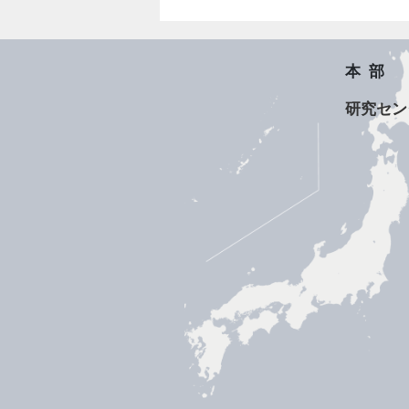
本部
研究セン