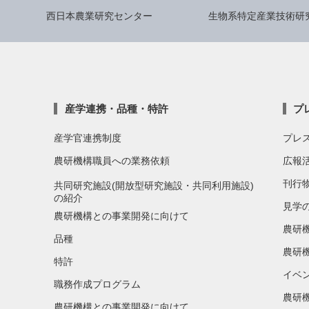
西日本農業研究センター
生物系特定産業技術研
産学連携・品種・特許
プ
産学官連携制度
プレ
農研機構職員への業務依頼
広報
刊行
共同研究施設(開放型研究施設・共同利用施設)
の紹介
見学
農研機構との事業開発に向けて
農研
品種
農研
特許
イベ
職務作成プログラム
農研機
農研機構との事業開発に向けて