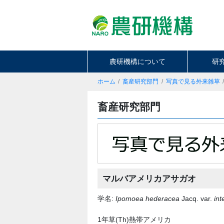
農研機構について
研
ホーム
畜産研究部門
写真で見る外来雑草
畜産研究部門
マルバアメリカアサガオ
学名:
Ipomoea hederacea
Jacq. var.
int
1年草(Th)熱帯アメリカ