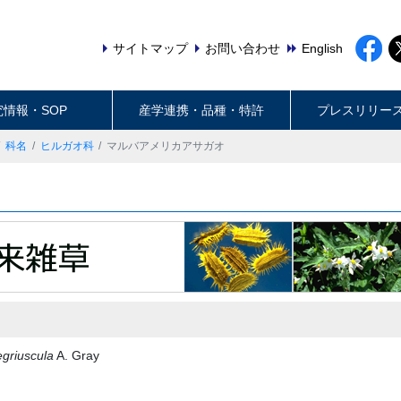
サイトマップ
お問い合わせ
English
究情報・SOP
産学連携・品種・特許
プレスリリー
科名
ヒルガオ科
マルバアメリカアサガオ
egriuscula
A. Gray