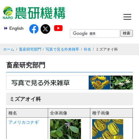
English
ホーム
畜産研究部門
写真で見る外来雑草
科名
ミズアオイ科
畜産研究部門
ミズアオイ科
種名
全体画像
種子画像
アメリカコナギ