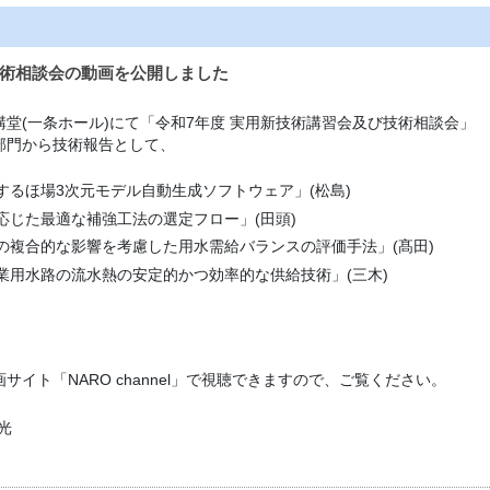
技術相談会の動画を公開しました
生講堂(一条ホール)にて「令和7年度 実用新技術講習会及び技術相談会」
究部門から技術報告として、
にするほ場3次元モデル自動生成ソフトウェア」(松島)
応じた最適な補強工法の選定フロー」(田頭)
の複合的な影響を考慮した用水需給バランスの評価手法」(髙田)
業用水路の流水熱の安定的かつ効率的な供給技術」(三木)
イト「NARO channel」で視聴できますので、ご覧ください。
光