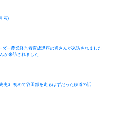
月号)
リーダー農業経営者育成講座の皆さんが来訪されました
さんが来訪されました
先史3 -初めて谷田部を走るはずだった鉄道の話-