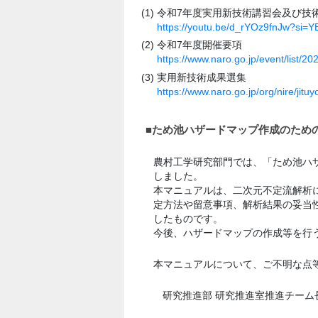
令和7年度実用新技術講習会及び技
https://youtu.be/d_rYOz9fnJw?s
令和7年度開催要項
https://www.naro.go.jp/event/list/2
実用新技術成果選集
https://www.naro.go.jp/org/nire/jituy
■ため池ハザードマップ作成のため
農村工学研究部門では、「ため池ハ
しました。
本マニュアルは、二次元不定流解析
定方法や留意事項、解析結果の妥当
したものです。
今後、ハザードマップの作成等を行
本マニュアルについて、ご不明な点
研究推進部 研究推進室推進チーム