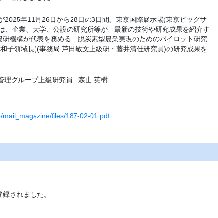
2025年11月26日から28日の3日間、東京国際展示場(東京ビッグサ
アは、企業、大学、公設の研究所等が、最新の技術や研究成果を紹介す
農研機構が代表を務める「脱炭素型農業実現のためのパイロット研究
藤和子領域長)(事務局:芦田敏文上級研・藤井清佳研究員)の研究成果を
管理グループ上級研究員
森山 英樹
re/mail_magazine/files/187-02-01.pdf
登録されました。