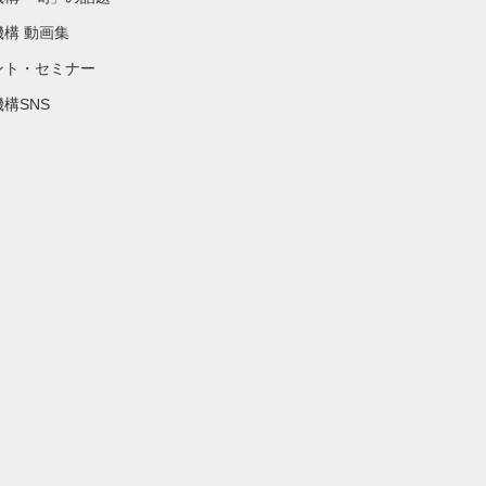
機構 動画集
ント・セミナー
構SNS