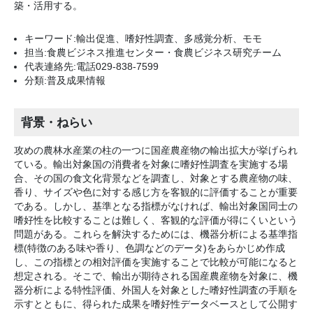
築・活用する。
キーワード:輸出促進、嗜好性調査、多感覚分析、モモ
担当:食農ビジネス推進センター・食農ビジネス研究チーム
代表連絡先:電話029-838-7599
分類:普及成果情報
背景・ねらい
攻めの農林水産業の柱の一つに国産農産物の輸出拡大が挙げられ
ている。輸出対象国の消費者を対象に嗜好性調査を実施する場
合、その国の食文化背景などを調査し、対象とする農産物の味、
香り、サイズや色に対する感じ方を客観的に評価することが重要
である。しかし、基準となる指標がなければ、輸出対象国同士の
嗜好性を比較することは難しく、客観的な評価が得にくいという
問題がある。これらを解決するためには、機器分析による基準指
標(特徴のある味や香り、色調などのデータ)をあらかじめ作成
し、この指標との相対評価を実施することで比較が可能になると
想定される。そこで、輸出が期待される国産農産物を対象に、機
器分析による特性評価、外国人を対象とした嗜好性調査の手順を
示すとともに、得られた成果を嗜好性データベースとして公開す