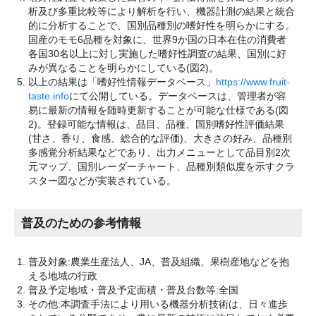
析及び多重比較等により解析を行い、機器計測の結果と統合
的に分析することで、国別品種別の嗜好性を明らかにする。
国産のモモ6品種を対象に、世界9か国の日本在住の消費者
各国30名以上に対し実施した嗜好性調査の結果、国別に好
みが異なることを明らかにしている(図2)。
以上の結果は「嗜好性情報データベース」
https://www.fruit-
taste.info
にて公開している。データベースは、管理者が容
易に最新の情報を随時更新することが可能な仕様である(図
2)。登録可能な情報は、品目、品種、国別嗜好性評価結果
(甘さ、香り、食感、総合的な評価)、大きさの好み、品種別
多感覚分析結果などであり、出力メニューとして品目別2次
元マップ、国別レーダーチャート、品種別類似度を示すクラ
スター図などが実装されている。
普及のための参考情報
普及対象:農業生産法人、JA、普及組織、果樹産地などを抱
える地域の行政
普及予定地域・普及予定面積・普及台数等:全国
その他:本調査手法により用いる機器分析技術は、日々進歩