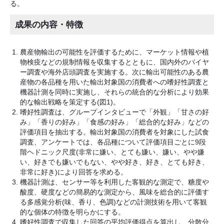
る。
成果の内容・特徴
農産物輸出の可能性を評価するために、マーケット情報や植
物検疫などの規制情報を収集するとともに、国内外のバイヤ
ー調査や海外店頭調査を実施する。次に輸出可能性のある農
産物の各品種を用いた輸出対象国の消費者への嗜好性調査と
機器計測を同時に実施し、それらの統合的な分析により効果
的な輸出戦略を策定する(図1)。
嗜好性調査は、グループインタビューで「外観」「甘さの好
み」「香りの好み」「食感の好み」「総合的な好み」などの
評価項目を抽出する。輸出対象国の消費者を対象にした試食
調査、アンケートでは、各品種について評価項目ごとに9段
階ヘドニック尺度(非常に嫌い、とても嫌い、嫌い、やや嫌
い、好きでも嫌いでもない、やや好き、好き、とても好き、
非常に好き)により回答を求める。
機器計測は、センサー等を利用した客観的な測定で、糖度や
酸度、硬度などの簡易的な測定から、風味を総合的に評価す
る多感覚分析(味、香り、色調)などの計測技術を用いて客観
的な個体の特徴を明らかにする。
嗜好性調査で収集した回答の平均評価得点を算出し、分散分