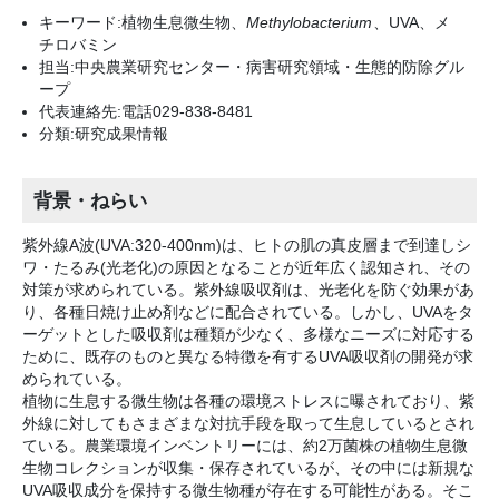
キーワード:植物生息微生物、
Methylobacterium
、UVA、メ
チロバミン
担当:中央農業研究センター・病害研究領域・生態的防除グル
ープ
代表連絡先:電話029-838-8481
分類:研究成果情報
背景・ねらい
紫外線A波(UVA:320-400nm)は、ヒトの肌の真皮層まで到達しシ
ワ・たるみ(光老化)の原因となることが近年広く認知され、その
対策が求められている。紫外線吸収剤は、光老化を防ぐ効果があ
り、各種日焼け止め剤などに配合されている。しかし、UVAをタ
ーゲットとした吸収剤は種類が少なく、多様なニーズに対応する
ために、既存のものと異なる特徴を有するUVA吸収剤の開発が求
められている。
植物に生息する微生物は各種の環境ストレスに曝されており、紫
外線に対してもさまざまな対抗手段を取って生息しているとされ
ている。農業環境インベントリーには、約2万菌株の植物生息微
生物コレクションが収集・保存されているが、その中には新規な
UVA吸収成分を保持する微生物種が存在する可能性がある。そこ