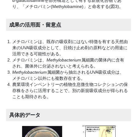
α-galactosamineを部分構造として有する新規化合物であ
り、「メチロバミン(Methylobamine)」と命名する(図3)。
成果の活用面・留意点
メチロバミンは、既存の吸収剤にはない特徴を有する天然由
来のUVA吸収成分として、日焼け止め剤の原料などの用途に
活用できる可能性がある。
メチロバミンは、
Methylobacterium
属細菌の菌体内に含有
され、菌体外に分泌されないと考えられる。
Methylobacterium
属細菌から抽出されるUVA吸収成分は、
メチロバミン以外にも複数存在する。
農業環境インベントリーの植物生息微生物コレクションの保
存株をさらに活用することで、別の新規吸収成分が得られる
ことも期待される。
具体的データ