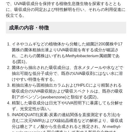
で、UVA吸収成分を保持する植物生息微生物を探索するととも
に、吸収成分の同定および特性解明を行い、それらの利用促進に
役立てる。
成果の内容・特徴
イネやコムギなどの植物体から分離した細菌計200菌株中17
菌株の菌体粗抽出液よりUVA吸収能を有する成分が確認さ
れ、これらの菌株はいずれも
Methylobacterium
属細菌であ
る(図1)。
菌体から抽出された吸収成分は、含水メタノールや水などで
抽出可能な低分子成分で、既存のUVA吸収剤にはない水に溶
けやすい特徴を有する。
粗抽出液から固相抽出カラムおよびHPLCにより精製される
吸収成分のUVA吸収能および吸収スペクトルは、既存の吸収
剤アボベンゾン(avobenzone)と類似する(図2)。
精製した吸収成分は日光下やUVA照明下に暴露しても分解せ
ず、光安定性が高い。
INADEQUATE(炭素-炭素の連結関係を直接測定する方法)を
含む二次元NMRおよびX線結晶構造などの解析より、吸収成
分は糖とアミノ酸から生合成されると推定され、
N
-methyl-