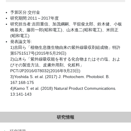
予算区分:交付金
研究期間:2011～2017年度
研究担当者:吉田重信、加茂綱嗣、平舘俊太郎、鈴木健、小板
橋基夫、藤田一郎(昭和電工)、山木進二(昭和電工)、米田正
(昭和電工)
発表論文等:
1)吉田ら「植物生息微生物由来の紫外線吸収剤組成物」特許
第5751517号(2015年5月29日)
2)山木ら「紫外線吸収能を有する化合物またはその塩、およ
びその製造方法、皮膚外用剤、化粧料」
PCT/JP2016/078032(2016年9月23日)
3)Yoshida S. et al. (2017) J. Photochem. Photobiol. B.
167:168-175
4)Kamo T. et al. (2018) Natural Product Communications
.
13:141-143
研究情報