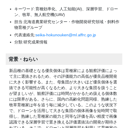
キーワード:育種効率化、人工知能(AI)、深層学習、ドロー
ン、牧草、無人航空機(UAV)
担当:北海道農業研究センター・作物開発研究領域・飼料作
物育種グループ
代表連絡先:
seika-hokunouken@ml.affrc.go.jp
分類:研究成果情報
背景・ねらい
新品種の基礎となる優良個体は育種家による観察評価によっ
て主に選抜されるため、その評価能力の高低が優良品種開発
に大きく影響する。また、母集団が大きいほど優良個体を選
抜できる可能性が高くなるため、より大きな集団を扱うこと
が望ましいが、観察評価には時間がかかるため扱える個体数
には限界がある。さらに、国内の高齢化問題同様、熟練した
牧草育種家は年を追う毎に減少している。このような状況下
で、ドローンを活用して大きな集団の個体画像を短時間で取
得し、熟練した育種家の能力と同等な評価を高い精度で画像
認識できる深層学習で置き換える評価選抜法の開発が期待さ
れている。そこで、ドローンと深層学習を利用して育種家の