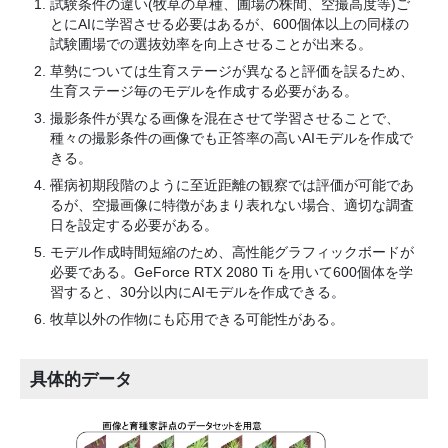
試験条件の違い(牧草の草種、圃場の株間、空撮高度等)ご
とにAIに学習させる必要はあるが、600個体以上の同様の
試験圃場での選抜効率を向上させることが出来る。
草勢については生育ステージが異なると評価を誤るため、
生育ステージ毎のモデルを作成する必要がある。
撮影条件が異なる画像を混在させて学習させることで、
種々の撮影条件の画像でも正答率の高いAIモデルを作成で
きる。
罹病初期段階のように至近距離の観察では評価が可能であ
るが、空撮画像に特徴があまり表れない場合、適切な調査
日を設定する必要がある。
モデル作成時間短縮のため、高性能グラフィックボードが
必要である。GeForce RTX 2080 Ti を用いて600個体を学
習すると、30分以内にAIモデルを作成できる。
牧草以外の作物にも応用できる可能性がある。
具体的データ