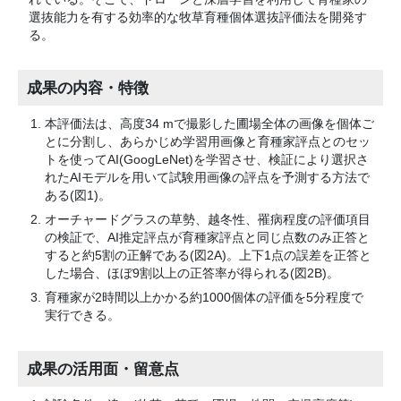
選抜能力を有する効率的な牧草育種個体選抜評価法を開発す
る。
成果の内容・特徴
本評価法は、高度34 mで撮影した圃場全体の画像を個体ご
とに分割し、あらかじめ学習用画像と育種家評点とのセッ
トを使ってAI(GoogLeNet)を学習させ、検証により選択さ
れたAIモデルを用いて試験用画像の評点を予測する方法で
ある(図1)。
オーチャードグラスの草勢、越冬性、罹病程度の評価項目
の検証で、AI推定評点が育種家評点と同じ点数のみ正答と
すると約5割の正解である(図2A)。上下1点の誤差を正答と
した場合、ほぼ9割以上の正答率が得られる(図2B)。
育種家が2時間以上かかる約1000個体の評価を5分程度で
実行できる。
成果の活用面・留意点