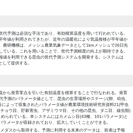
世代予測は必須な手法であり、有効積算温度を用いて行われている。
平年値が利用されてきたが、近年の温暖化により気温推移が平年値か
。農研機構は、メッシュ農業気象データとして1kmメッシュで26日先
している。これを用いることで、世代予測精度の向上が期待できる。
報値を利用できる昆虫の世代予測システムを開発する。システムは
ンとして提供する。
温から発育零点を引いた有効温度を積算することで行なわれる。発育
代予測のパラメータ値として、昆虫の生育場所やステージ(卵、幼虫、
谷によって収集されたパラメータ値が農業環境技術研究所資料21(甲虫
チョウ目、貯穀害虫、アザミウマ目、その他の昆虫、ダニ目、線虫類)
められている。本システムにはカメムシ目(43種、101パラメータ)と
)のパラメータが収録されており、拡大していくことができる。
アメダスから取得する。予測に利用する未来のデータは、前者は予報