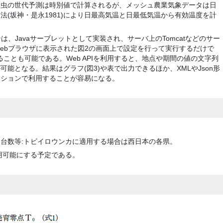
昆虫の世代予測は時別値で計算されるが、メッシュ農業気象データは日
法(坂神・是永1981)により日最高気温と日最低気温から有効温度を計
は、Javaサーブレットとして実装され、サーバ上のTomcatなどのサー
ebブラウザに表示された図2の画面上で設定を行って実行するだけで
することも可能である。Web APIを利用すると、地点や期間の値の文字列
能となる。結果はグラフ(図3)や表で出力できるほか、XMLやJson形
ーションで利用することが容易になる。
台数等:トビイロウンカに適用する場合は西日本の各県。
利用可能にする予定である。