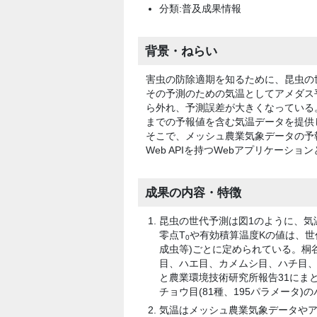
分類:普及成果情報
背景・ねらい
害虫の防除適期を知るために、昆虫の
その予測のための気温としてアメダス
ら外れ、予測誤差が大きくなっている
までの予報値を含む気温データを提供
そこで、メッシュ農業気象データの予
Web APIを持つWebアプリケーショ
成果の内容・特徴
昆虫の世代予測は図1のように、気
零点T
や有効積算温度Kの値は、世
0
成虫等)ごとに定められている。桐
目、ハエ目、カメムシ目、ハチ目、
と農業環境技術研究所報告31にまと
チョウ目(81種、195パラメータ
気温はメッシュ農業気象データや