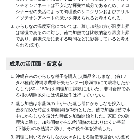
ソチオシアネートは不安定な揮発性成分であるため、ミロ
シナーゼの失活によって調理後のシニグリンおよびアリル
イソチオシアネートの減少を抑えられると考えられる。
からしなの温度変化については、蒸し加熱の方が温度上昇
は緩慢であるのに対し、茹で加熱では比較的急な温度上昇
であり、酵素失活に要する時間などに影響していると考え
られる(図4)。
成果の活用面・留意点
沖縄在来のからしな種子を購入し(商品名:しまな、(有)フ
タバ種苗)沖縄県農業研究センター(糸満市)にて栽培したか
らしな(80～150g)を調理加工試験に用いた。非可食部であ
る根の切除以外には切裁操作は行っていない。
蒸し加熱は水蒸気の上がった蒸し器にからしなを投入し、
蓋を閉めた時点を加熱開始(0秒)とした。茹で加熱は茹で水
中にからしなを浸けた時点を加熱開始とした。家庭での調
理法に準じ、加熱開始から30秒間熱の伝わりにくい茎部
(下部分)のみ熱湯に浸け、その後全体を浸漬した。
調理に用いるからしなの大きさによる熱伝導度合いの差異