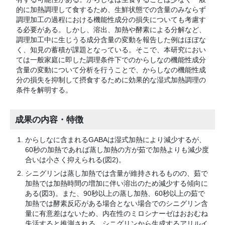
的に加熱調理して食するため、生鮮状態での含量のみならず
調理加工の過程における機能性成分の損失についても考慮す
る必要がある。しかし、溶出、加熱や酵素による分解など、
調理加工中に生じうる成分含量の変動を報告した例はほぼな
く、知見の蓄積が課題となっている。そこで、本研究におい
ては一般家庭に即した調理条件下でのからしなの機能性成分
含量の変動について分析を行うことで、からしなの機能性成
分の損失を抑制して摂食するために効果的な湿式加熱調理の
条件を解明する。
成果の内容・特徴
からしなに含まれるGABAは湿式加熱により減少するが、
60秒の加熱であれば蒸し加熱の方が茹で加熱よりも減少度
合いは小さく抑えられる(図2)。
シニグリンは蒸し加熱では含量が維持されるものの、茹で
加熱では加熱時間の増加に伴い溶出のため減少する傾向に
ある(図3)。また、90秒以上の蒸し加熱、60秒以上の茹で
加熱では酵素反応がある場合とない場合でのシニグリン含
量に有意差はないため、内在性のミロシナーゼはおおむね
失活すると推測される。シニグリンから生成するアリルイ