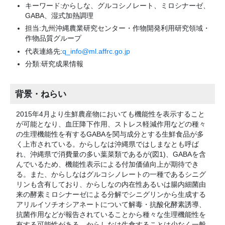
キーワード:からしな、グルコシノレート、ミロシナーゼ、
GABA、湿式加熱調理
担当:九州沖縄農業研究センター・作物開発利用研究領域・
作物品質グループ
代表連絡先:
q_info@ml.affrc.go.jp
分類:研究成果情報
背景・ねらい
2015年4月より生鮮農産物においても機能性を表示すること
が可能となり、血圧降下作用、ストレス軽減作用などの種々
の生理機能性を有するGABAを関与成分とする生鮮食品が多
く上市されている。からしなは沖縄県ではしまなとも呼ば
れ、沖縄県で消費量の多い葉菜類であるが(図1)、GABAを含
んでいるため、機能性表示による付加価値向上が期待でき
る。また、からしなはグルコシノレートの一種であるシニグ
リンも含有しており、からしなの内在性あるいは腸内細菌由
来の酵素ミロシナーゼによる分解でシニグリンから生成する
アリルイソチオシアネートについて解毒・抗酸化酵素誘導、
抗菌作用などが報告されていることから種々な生理機能性を
有する可能性がある。からしなは生食することは少なく一般