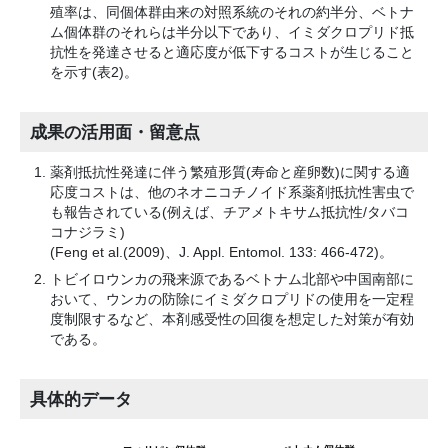
殖率は、同個体群由来の対照系統のそれの約半分、ベトナ
ム個体群のそれらは半分以下であり、イミダクロプリド抵
抗性を発達させると適応度が低下するコストが生じること
を示す(表2)。
成果の活用面・留意点
薬剤抵抗性発達に伴う繁殖形質(寿命と産卵数)に関する適
応度コストは、他のネオニコチノイド系薬剤抵抗性害虫で
も報告されている(例えば、チアメトキサム抵抗性/タバコ
コナジラミ)
(Feng et al.(2009)、J. Appl. Entomol. 133: 466-472)。
トビイロウンカの飛来源であるベトナム北部や中国南部に
おいて、ウンカの防除にイミダクロプリドの使用を一定程
度制限するなど、本剤感受性の回復を想定した対策が有効
である。
具体的データ