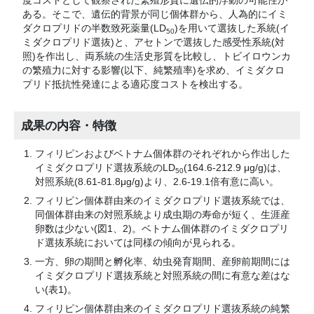
度コストとして観察された繁殖形質に遺伝的浮動の可能性が
ある。そこで、遺伝的背景が同じ個体群から、人為的にイミ
ダクロプリドの半数致死薬量(LD
)を用いて選抜した系統(イ
50
ミダクロプリド選抜)と、アセトンで選抜した感受性系統(対
照)を作出し、両系統の生活史形質を比較し、トビイロウンカ
の繁殖力に対する影響(以下、純繁殖率)を求め、イミダクロ
プリド抵抗性発達による適応度コストを検出する。
成果の内容・特徴
フィリピンおよびベトナム個体群のそれぞれから作出した
イミダクロプリド選抜系統のLD
(164.6-212.9 μg/g)は、
50
対照系統(8.61-81.8μg/g)より、2.6-19.1倍有意に高い。
フィリピン個体群由来のイミダクロプリド選抜系統では、
同個体群由来の対照系統より成虫期の寿命が短く、生涯産
卵数は少ない(図1、2)。ベトナム個体群のイミダクロプリ
ド選抜系統においては同様の傾向が見られる。
一方、卵の期間と孵化率、幼虫発育期間、産卵前期間には
イミダクロプリド選抜系統と対照系統の間に有意な差はな
い(表1)。
フィリピン個体群由来のイミダクロプリド選抜系統の純繁