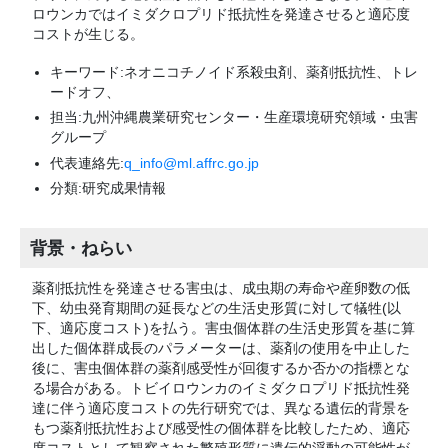
ロウンカではイミダクロプリド抵抗性を発達させると適応度
コストが生じる。
キーワード:ネオニコチノイド系殺虫剤、薬剤抵抗性、トレ
ードオフ、
担当:九州沖縄農業研究センター・生産環境研究領域・虫害
グループ
代表連絡先:
q_info@ml.affrc.go.jp
分類:研究成果情報
背景・ねらい
薬剤抵抗性を発達させる害虫は、成虫期の寿命や産卵数の低
下、幼虫発育期間の延長などの生活史形質に対して犠牲(以
下、適応度コスト)を払う。害虫個体群の生活史形質を基に算
出した個体群成長のパラメーターは、薬剤の使用を中止した
後に、害虫個体群の薬剤感受性が回復するか否かの指標とな
る場合がある。トビイロウンカのイミダクロプリド抵抗性発
達に伴う適応度コストの先行研究では、異なる遺伝的背景を
もつ薬剤抵抗性および感受性の個体群を比較したため、適応