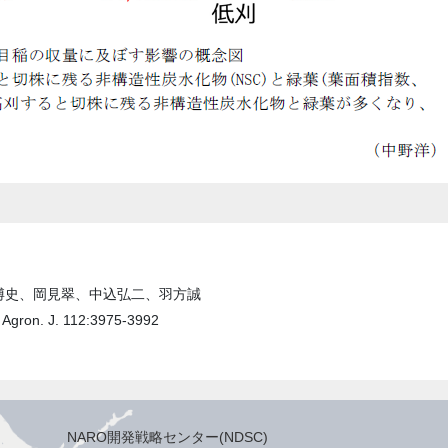
博史、岡見翠、中込弘二、羽方誠
gron. J. 112:3975-3992
NARO開発戦略センター(NDSC)