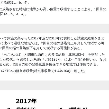
る(図1a、b、4)。
に成熟させた時期に地際から高い位置で収穫することにより、1回目の
1a、b、3、4)。
て気温の高かった2017年及び2018年に実施した試験の結果をまと
に比べて温暖な地域では、2回目の稲の登熟向上を介して増収する可
2回目の稲の登熟低下を介して減収する可能性がある。
「べこあおば」と関東以西向けの多収品種「北陸193号」を交配した
した後代から選抜した系統(「北陸193号」に比べ早生)を用いた。なお
れるため、2回目の稲の登熟気温を確保できる地域では使用できる。
7t/10aの粗玄米収量(精玄米収量で1.44t/10a)に達した。