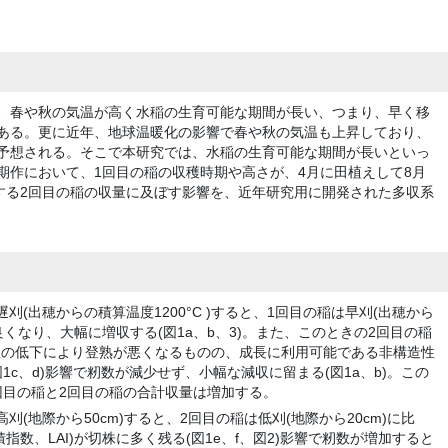
、春や秋の気温が高く水稲の生育可能な期間が長い、つまり、早く移
ある。更に近年、地球温暖化の影響で春や秋の気温も上昇しており、
予想される。そこで本研究では、水稲の生育可能な期間が長いといっ
期作において、1回目の稲の収穫時期や高さが、4月に田植えして8月
穫する2回目の稲の収量に及ぼす影響を、近年研究用に開発された多収系
刈(出穂からの積算温度1200
°
C )すると、1回目の稲は早刈(出穂から
良くなり、大幅に増収する(図1a、b、3)。また、このときの2回目の稲
温の低下により登熟が悪くなるものの、成長に利用可能である非構造性
図1c、d)影響で籾数が減少せず、小幅な減収に留まる(図1a、b)。この
回目の稲と2回目の稲の合計収量は増加する。
(地際から50cm)すると、2回目の稲は低刈(地際から20cm)に比
数、LAI)が切株に多く残る(図1e、f、図2)影響で籾数が増加すると