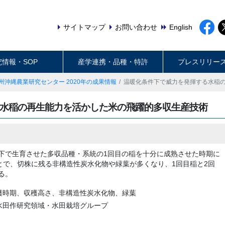
サイトマップ
お問い合わせ
English
究情報・SOP
産学連携・品種・特許
プレスリリー
州沖縄農業研究センター 2020年の成果情報
温暖化条件下で威力を発揮する水稲
水稲の再生能力を活かした米の飛躍的多収生産技術
下で生育させた多収品種・系統の1回目の稲を十分に成熟させた時期に
とで、切株に残る非構造性炭水化物や緑葉が多くなり、1回目稲と2回
る。
穫時期、収穫高さ、非構造性炭水化物、緑葉
水田作研究領域・水田栽培グループ