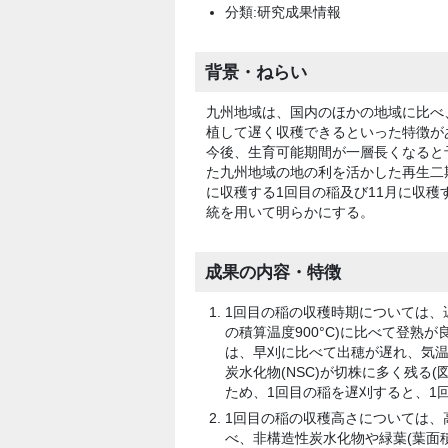
分類:研究成果情報
背景・ねらい
九州地域は、国内のほかの地域に比べ
植して遅く収穫できるといった特徴が
今後、生育可能期間が一層長くなると
た九州地域の地の利を活かした再生二
に収穫する1回目の稲及び11月に収
統を用いて明らかにする。
成果の内容・特徴
1回目の稲の収穫時期については、遅
の積算温度900
°
C)に比べて登熟が
は、早刈に比べて出穂が遅れ、気
炭水化物(NSC)が切株に多く残る(
ため、1回目の稲を遅刈すると、1
1回目の稲の収穫高さについては、高刈
べ、非構造性炭水化物や緑葉(葉面積指