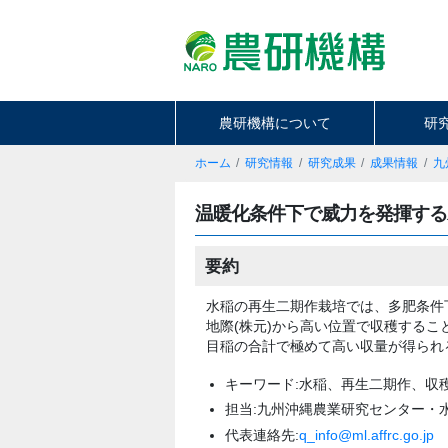
農研機構について
研
ホーム
研究情報
研究成果
成果情報
九
温暖化条件下で威力を発揮する
要約
水稲の再生二期作栽培では、多肥条件
地際(株元)から高い位置で収穫するこ
目稲の合計で極めて高い収量が得られ
キーワード:水稲、再生二期作、収
担当:九州沖縄農業研究センター・
代表連絡先:
q_info@ml.affrc.go.jp