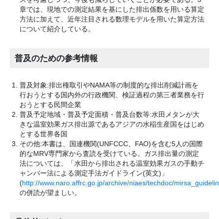
章では、現地での測定結果を基にした排出係数を用いる算定
方法に加えて、近年注目される数理モデルを用いた算定方法
について紹介している。
普及のための参考情報
普及対象:排出権取引やNAMA等の制度的な排出削減計画を
行おうとする国内外の行政機関、検証過程の第三者業務を行
おうとする民間企業
普及予定地域・普及予定面積・普及台数等:水田メタンが大
きな温室効果ガス排出源であるアジアの水稲生産国をはじめ
とする世界各国
その他:本書は、国連機関(UNFCCC、FAO)を含む5人の国際
的なMRV専門家から査読を受けている。ガス排出量の測定
法については、「水田から排出される温室効果ガスの手動チ
ャンバー法による測定手法ガイドライン(英文)」
(
http://www.naro.affrc.go.jp/archive/niaes/techdoc/mirsa_guideli
の併読が望ましい。