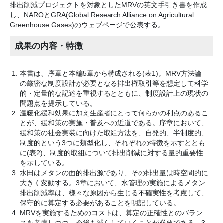
排出削減プロジェクトを対象としたMRVの英文手引き書を作成
し、NAROとGRA(Global Research Alliance on Agricultural
Greenhouse Gases)のウェブページで公表する。
成果の内容・特徴
本書は、序章と本編5章から構成される(表1)。MRV方法論
の厳密な制度設計が必要となる排出権取引等を想定して科学
的・定量的な記述を重視するとともに、制度設計上の現状の
問題点を提示している。
温暖化緩和効果に加え生産者にとって何らかの利点のあるこ
とが、緩和策の実施・普及への近道である。序章において、
緩和策の社会実装に向けた取組方法を、自発的、半制度的、
制度的という3つに類型化し、それぞれの特徴を示すととも
に(表2)、制度的取組について排出削減に対する量的重要性
を示している。
水田はメタンの面的排出源であり、その排出量は時空間的に
大きく変動する。3章において、水管理の実施によるメタン
排出削減率は、様々な原因から生じる不確実性を考慮して、
保守的に算定する必要があることを明記している。
MRVを実施するためのコストは、算定の正確性とのバラン
スを考慮しつつ、今後も減らしていくことが必要である。3