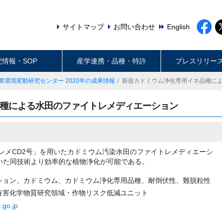
サイトマップ
お問い合わせ
English
究情報・SOP
産学連携・品種・特許
プレスリリー
業環境変動研究センター 2020年の成果情報
新規カドミウム浄化専用イネ品種に
種による水田のファイトレメディエーション
レメCD2号」を用いたカドミウム汚染水田のファイトレメディエーシ
用いた同技術より効率的な植物浄化が可能である。
ション、カドミウム、カドミウム浄化専用品種、耐倒伏性、難脱粒性
有害化学物質研究領域・作物リスク低減ユニット
.go.jp