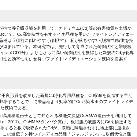
持つ養分吸収能を利用して、カドミウム(Cd)等の有害物質を土壌か
において、Cd高集積性を有するイネ品種を用いたファイトレメディエー
種は収穫前に倒れやすく(倒伏性)、籾が落ちやすい(脱粒性)特徴を持
が望まれている。本研究では、先行して育成された耐倒伏性と難脱粒
イレメCD1号」よりもさらに高い耐倒伏性を獲得した新規のCd浄化専
用性と効率性を併せ持つファイトレメディエーション技術を提案す
の不良形質を改良した新規Cd浄化専用品種を、Cd収奪を促進する早期
で栽培することで、従来品種より効率的にCd汚染水田のファイトレメデ
した技術である。
Cd高集積遺伝子として知られる機能欠損型
OsHMA3
遺伝子を利用して
adate et al. 2011)。OsHMA3タンパク質は、根細胞の液胞内にCdを輸送する
損すると根で吸収されたCdが、液胞に隔離されずに地上部に運搬さ
1)。この遺伝子を持つインディカ品種「ジャルジャン」に耐倒伏性と難