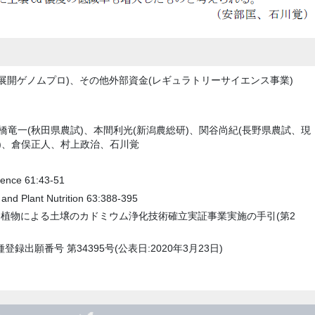
展開ゲノムプロ)、その他外部資金(レギュラトリーサイエンス事業)
橋竜一(秋田県農試)、本間利光(新潟農総研)、関谷尚紀(長野県農試、現
セ)、倉俣正人、村上政治、石川覚
cience 61:43-51
e and Plant Nutrition 63:388-395
) 「植物による土壌のカドミウム浄化技術確立実証事業実施の手引(第2
録出願番号 第34395号(公表日:2020年3月23日)