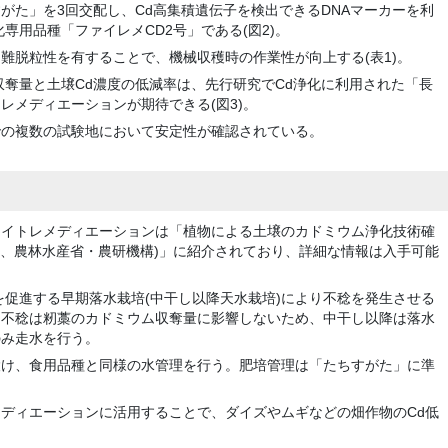
がた」を3回交配し、Cd高集積遺伝子を検出できるDNAマーカーを利
専用品種「ファイレメCD2号」である(図2)。
と難脱粒性を有することで、機械収穫時の作業性が向上する(表1)。
収奪量と土壌Cd濃度の低減率は、先行研究でCd浄化に利用された「長
レメディエーションが期待できる(図3)。
での複数の試験地において安定性が確認されている。
ァイトレメディエーションは「植物による土壌のカドミウム浄化技術確
018、農林水産省・農研機構)」に紹介されており、詳細な情報は入手可能
奪を促進する早期落水栽培(中干し以降天水栽培)により不稔を発生させる
る不稔は籾藁のカドミウム収奪量に影響しないため、中干し以降は落水
のみ走水を行う。
設け、食用品種と同様の水管理を行う。肥培管理は「たちすがた」に準
ディエーションに活用することで、ダイズやムギなどの畑作物のCd低