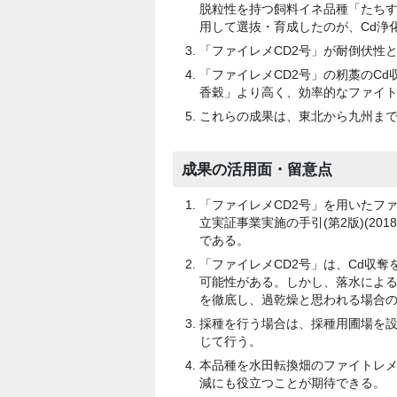
脱粒性を持つ飼料イネ品種「たちす
用して選抜・育成したのが、Cd浄化
「ファイレメCD2号」が耐倒伏性
「ファイレメCD2号」の籾藁のCd
香穀」より高く、効率的なファイト
これらの成果は、東北から九州ま
成果の活用面・留意点
「ファイレメCD2号」を用いたフ
立実証事業実施の手引(第2版)(2
である。
「ファイレメCD2号」は、Cd収
可能性がある。しかし、落水によ
を徹底し、過乾燥と思われる場合
採種を行う場合は、採種用圃場を
じて行う。
本品種を水田転換畑のファイトレメ
減にも役立つことが期待できる。