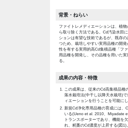
背景・ねらい
ファイトレメディエーションは、植物が
ら取り除く方法である。Cd汚染水田
ションは有望な技術であるが、既存の品
つため、栽培しやすい実用品種の開発
性を有する実用的高Cd集積品種「ファ
用品種を開発し、その品種を用いた実
る。
成果の内容・特徴
この成果は、従来のCd高集積品種
落水栽培法(中干し以降天水栽培)
ィエーションを行うことを可能に
新規Cd浄化専用品種の育成には、
いる(Ueno et al. 2010、Miy
トランスポーターであり、機能を欠
れ、籾藁のCd濃度が上昇する(図