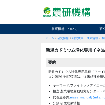
農研機構について
研
ホーム
研究情報
研究成果
成果情報
農
新規カドミウム浄化専用イネ品
要約
新規カドミウム浄化専用品種「ファイ
ョン(植物浄化)技術は、従来品種を
キーワード:ファイトレメディエー
担当:農業環境変動研究センター・
代表連絡先:
niaes_manual@ml.affrc
分類:研究成果情報