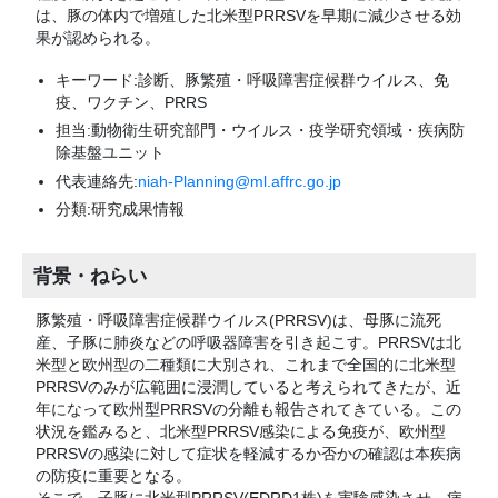
は、豚の体内で増殖した北米型PRRSVを早期に減少させる効
果が認められる。
キーワード:診断、豚繁殖・呼吸障害症候群ウイルス、免
疫、ワクチン、PRRS
担当:動物衛生研究部門・ウイルス・疫学研究領域・疾病防
除基盤ユニット
代表連絡先:
niah-Planning@ml.affrc.go.jp
分類:研究成果情報
背景・ねらい
豚繁殖・呼吸障害症候群ウイルス(PRRSV)は、母豚に流死
産、子豚に肺炎などの呼吸器障害を引き起こす。PRRSVは北
米型と欧州型の二種類に大別され、これまで全国的に北米型
PRRSVのみが広範囲に浸潤していると考えられてきたが、近
年になって欧州型PRRSVの分離も報告されてきている。この
状況を鑑みると、北米型PRRSV感染による免疫が、欧州型
PRRSVの感染に対して症状を軽減するか否かの確認は本疾病
の防疫に重要となる。