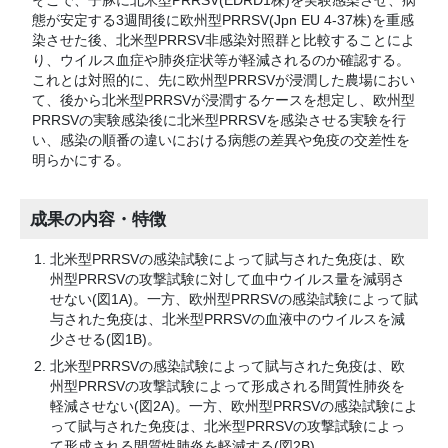
そこで、子豚に北米型PRRSV(EDRD1株)を実験感染させ、病
態が安定する3週間後に欧州型PRRSV(Jpn EU 4-37株)を重感
染させた後、北米型PRRSV非感染対照群と比較することによ
り、ウイルス血症や肺炎症状等が軽減されるのか確認する。
これとは対照的に、先に欧州型PRRSVが浸潤した農場におい
て、後から北米型PRRSVが浸潤するケースを想定し、欧州型
PRRSVの実験感染後に北米型PRRSVを感染させる実験を行
い、感染の順番の違いにおける病態の差異や免疫の交差性を
明らかにする。
成果の内容・特徴
北米型PRRSVの感染試験によって賦与された免疫は、欧
州型PRRSVの攻撃試験に対して血中ウイルス量を減弱さ
せない(図1A)。一方、欧州型PRRSVの感染試験によって賦
与された免疫は、北米型PRRSVの血液中のウイルスを減
少させる(図1B)。
北米型PRRSVの感染試験によって賦与された免疫は、欧
州型PRRSVの攻撃試験によって形成される間質性肺炎を
軽減させない(図2A)。一方、欧州型PRRSVの感染試験によ
って賦与された免疫は、北米型PRRSVの攻撃試験によっ
て形成される間質性肺炎を軽減する(図2B)。