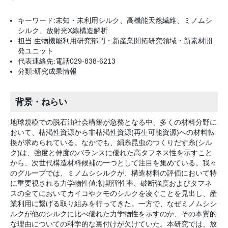
キーワード:未知・未利用シルク、高機能天然繊維、ミノムシ
シルク、放射光X線構造解析
担当:生物機能利用研究部門・新産業開拓研究領域・新素材開
発ユニット
代表連絡先:電話029-838-6213
分類:研究成果情報
背景・ねらい
地球規模での脱石油社会構築が急務となる中、多くの材料分野に
おいて、枯渇性資源から非枯渇性資源(再生可能資源)への材料転
換が求められている。なかでも、絹糸昆虫のつくりだす糸(シル
ク)は、強度と伸度のバランスに優れた高タフネス性を示すこと
から、次世代構造材料候補の一つとして注目を集めている。我々
のグループでは、ミノムシシルクが、構造材料の評価において特
に重要視される力学物性値:初期弾性率、破断強度およびタフネ
スの全てにおいてカイコやクモのシルクを凌ぐことを見出し、産
業利用に繋げる取り組みを行ってきた。一方で、なぜミノムシシ
ルクが他のシルクに比べ優れた力学物性を示すのか、その本質的
な理由についての科学的な裏付けが欠けていた。本研究では、放