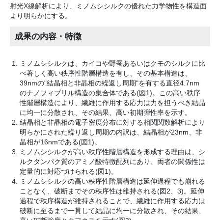
射光X線解析により、ミノムシシルクの優れた力学物性を構造面
より明らかにする。
成果の内容・特徴
ミノムシシルクは、カイコや野蚕あるいはクモのシルクに比
べ著しく高い秩序性階層構造を有し、その基本構造は、
39nmの"結晶相と非晶相の繰返し周期"を有する直径4.7nm
のナノフィブリル構造の集合体である(図1)。この高い秩序
性階層構造により、繊維に作用する応力は力を担うべき結晶
に均一に分散され、その結果、高い初期弾性率を示す。
結晶相と非晶相の電子密度分布に対する相関関数解析により
明らかにされた繰り返し周期の内訳は、結晶相が23nm、非
晶相が16nmである(図1)。
ミノムシシルクが高い秩序性階層構造を形成する理由は、シ
ルクタンパク質のアミノ酸特徴配列にあり、両者の関係性は
定量的に対応づけられる(図1)。
ミノムシシルクの高い秩序性階層構造は延伸過程でも崩れる
ことなく、破断までその秩序性は維持される(図2、3)。延伸
過程で秩序構造が維持されることで、繊維に作用する応力は
破断に至るまで一貫して結晶に均一に分散され、その結果、