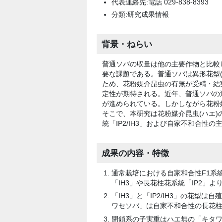
代表連絡先:電話 029-838-8393
分類:研究成果情報
背景・ねらい
普通ソバの収量は他の主要作物と比較
要な課題である。普通ソバは異形花型
ため、花粉媒介昆虫の有無が受精・結
定性が期待される。近年、普通ソバの
が進められている。しかしながら花粉
そこで、本研究は花粉媒介昆虫(ハエ)
統「IP2/IH3」および自家不和合
成果の内容・特徴
通常栽培における自家和合性F1系統
「IH3」や長花柱花系統「IP2」
「IH3」と「IP2/IH3」の花
ワセソバ」は自家不和合性の長花柱花
閉鎖系の子実重はハエ無の「キタワ