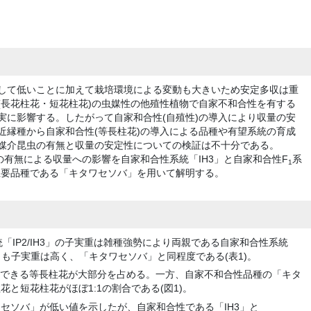
して低いことに加えて栽培環境による変動も大きいため安定多収は重
(長花柱花・短花柱花)の虫媒性の他殖性植物で自家不和合性を有する
実に影響する。したがって自家和合性(自殖性)の導入により収量の安
近縁種から自家和合性(等長柱花)の導入による品種や有望系統の育成
媒介昆虫の有無と収量の安定性についての検証は不十分である。
の有無による収量への影響を自家和合性系統「IH3」と自家和合性F
系
1
性の主要品種である「キタワセソバ」を用いて解明する。
「IP2/IH3」の子実重は雑種強勢により両親である自家和合性系統
よりも子実重は高く、「キタワセソバ」と同程度である(表1)。
型は自殖できる等長柱花が大部分を占める。一方、自家不和合性品種の「キタ
と短花柱花がほぼ1:1の割合である(図1)。
セソバ」が低い値を示したが、自家和合性である「IH3」と