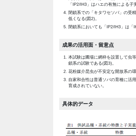
「IP2/IH3」はハエの有無による子
閉鎖系での「キタワセソバ」の受精率
低くなる(図2)。
閉鎖系においても「IP2/IH3」は
成果の活用面・留意点
本試験は圃場に網枠を設置して虫
鎖系の試験である(図3)。
花粉媒介昆虫が不安定な開放系の
自家和合性は普通ソバの育種に活
育成されていない。
具体的データ