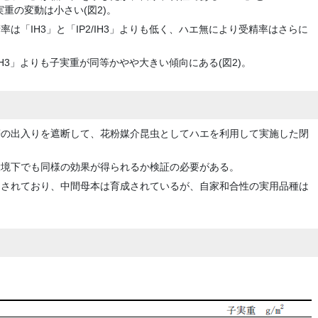
実重の変動は小さい(図2)。
は「IH3」と「IP2/IH3」よりも低く、ハエ無により受精率はさらに
「IH3」よりも子実重が同等かやや大きい傾向にある(図2)。
等の出入りを遮断して、花粉媒介昆虫としてハエを利用して実施した閉
環境下でも同様の効果が得られるか検証の必要がある。
用されており、中間母本は育成されているが、自家和合性の実用品種は