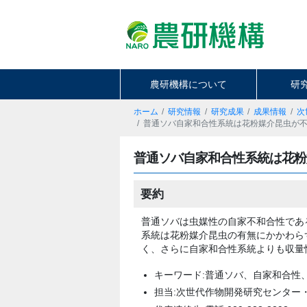
農研機構について
研
ホーム
研究情報
研究成果
成果情報
次
普通ソバ自家和合性系統は花粉媒介昆虫が
普通ソバ自家和合性系統は花粉
要約
普通ソバは虫媒性の自家不和合性であ
系統は花粉媒介昆虫の有無にかかわら
く、さらに自家和合性系統よりも収量
キーワード:普通ソバ、自家和合性
担当:次世代作物開発研究センター