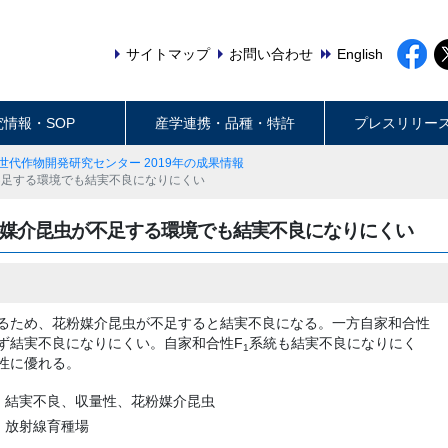
サイトマップ
お問い合わせ
English
究情報・SOP
産学連携・品種・特許
プレスリリー
世代作物開発研究センター 2019年の成果情報
不足する環境でも結実不良になりにくい
媒介昆虫が不足する環境でも結実不良になりにくい
るため、花粉媒介昆虫が不足すると結実不良になる。一方自家和合性
ず結実不良になりにくい。自家和合性F
系統も結実不良になりにく
1
性に優れる。
、結実不良、収量性、花粉媒介昆虫
・放射線育種場