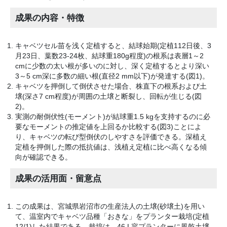
成果の内容・特徴
キャベツセル苗を浅く定植すると、結球始期(定植112日後、3
月23日、葉数23-24枚、結球重180g程度)の根系は表層1～2
cmに少数の太い根が多いのに対し、深く定植するとより深い
3～5 cm深に多数の細い根(直径2 mm以下)が発達する(図1)。
キャベツを押倒して倒伏させた場合、株直下の根系および土
壌(深さ7 cm程度)が周囲の土壌と断裂し、回転が生じる(図
2)。
実測の耐倒伏性(モーメント)が結球重1.5 kgを支持するのに必
要なモーメントの推定値を上回るか比較する(図3)ことによ
り、キャベツの転び型倒伏のしやすさを評価できる。深植え
定植を押倒した際の抵抗値は、浅植え定植に比べ高くなる傾
向が確認できる。
成果の活用面・留意点
この成果は、宮城県岩沼市の生産法人の土壌(砂壌土)を用い
て、温室内でキャベツ品種「おきな」をプランター栽培(定植
12/1)した結果である。栽培は、46 L容プランターに風乾土壌