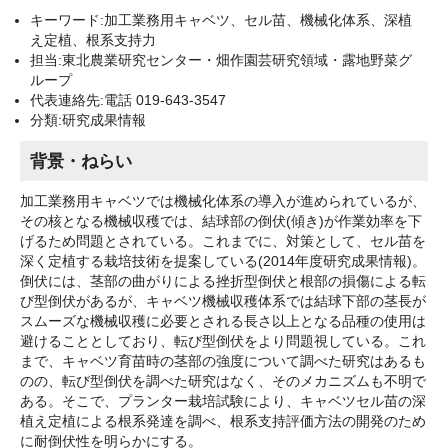
キーワード:加工業務用キャベツ、セル苗、機械化体系、深植
え定植、根系支持力
担当:東北農業研究センター・畑作園芸研究領域・露地野菜グ
ループ
代表連絡先:電話 019-643-3547
分類:研究成果情報
背景・ねらい
加工業務用キャベツでは機械化体系の導入が進められているが、
その核となる機械収穫では、結球部の倒伏(傾き)が作業効率を下
げるため問題とされている。これまでに、対策として、セル苗を
深く定植する栽培技術を提案している(2014年度研究成果情報)。
倒伏には、茎部の曲がりによる挫折型倒伏と根部の損傷による転
び型倒伏があるが、キャベツ機械収穫体系では結球下部の茎長が
スムーズな機械収穫に必要とされる長さ以上となる品種の使用は
避けることとしており、転び型倒伏をより問題視している。これ
まで、キャベツ育苗時の茎部の強度について調べた研究はあるも
のの、転び型倒伏を調べた研究はなく、そのメカニズムも不明で
ある。そこで、プランター栽培試験により、キャベツセル苗の深
植え定植による根系発達を調べ、根系支持評価方法の開発のため
に耐倒伏性を明らかにする。