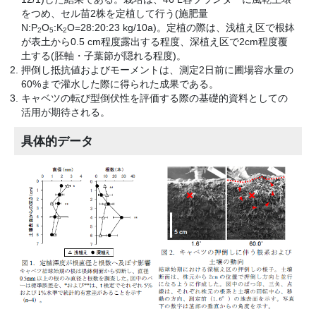
をつめ、セル苗2株を定植して行う(施肥量
N:P
O
:K
O=28:20:23 kg/10a)。定植の際は、浅植え区で根鉢
2
5
2
が表土から0.5 cm程度露出する程度、深植え区で2cm程度覆
土する(胚軸・子葉節が隠れる程度)。
押倒し抵抗値およびモーメントは、測定2日前に圃場容水量の
60%まで灌水した際に得られた成果である。
キャベツの転び型倒伏性を評価する際の基礎的資料としての
活用が期待される。
具体的データ