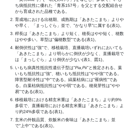
ち病抵抗性に優れた「青系157号」を父とする交配組合せ
から育成された品種である。
育成地における出穂期、成熟期は「あきたこまち」よりや
や早く、「まっしぐら」並で、"かなり早"に属する(表1)。
稈長は「あきたこまち」より短く、穂長はやや短く、穂数
はやや多い。草型は"偏穂数型"である(表1)。
耐倒伏性は"強"で、移植栽培、直播栽培いずれにおいても
「あきたこまち」より明らかに倒伏が少なく、直播栽培で
は「まっしぐら」より倒伏が少ない(表1、図1)。
いもち病真性抵抗性遺伝子型は"
Pia,Pii
"と推定される。葉
いもち抵抗性は"強"、穂いもち抵抗性は"やや強"である。
障害型耐冷性は"中"である。縞葉枯病には"罹病性"であ
る。白葉枯病抵抗性は"やや弱"である。穂発芽性は"やや
易"である(表1)。
移植栽培における精玄米重は「あきたこまち」より約9%
多収で、直播栽培における精玄米重は「あきたこまち」よ
り約24%多収である(表1)。
玄米の外観品質、炊飯米の食味は「あきたこまち」並
で"上中"である(表1)。