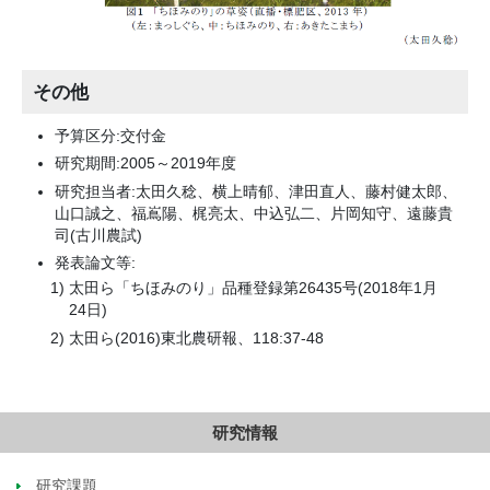
その他
予算区分:交付金
研究期間:2005～2019年度
研究担当者:太田久稔、横上晴郁、津田直人、藤村健太郎、
山口誠之、福嶌陽、梶亮太、中込弘二、片岡知守、遠藤貴
司(古川農試)
発表論文等:
太田ら「ちほみのり」品種登録第26435号(2018年1月
24日)
太田ら(2016)東北農研報、118:37-48
研究情報
研究課題