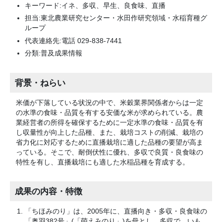
キーワード:イネ、多収、早生、良食味、直播
担当:東北農業研究センター・水田作研究領域・水稲育種グ
ループ
代表連絡先:電話 029-838-7441
分類:普及成果情報
背景・ねらい
米価が下落している状況の中で、米穀業界関係者からは一定
の水準の食味・品質を有する安価な米が求められている。農
業経営者の所得を確保するために一定水準の食味・品質を有
し収量性が向上した品種、また、栽培コストの削減、栽培の
省力化に対応するために直播栽培に適した品種の要望が高ま
っている。そこで、耐倒伏性に優れ、多収で良質・良食味の
特性を有し、直播栽培にも適した水稲品種を育成する。
成果の内容・特徴
「ちほみのり」は、2005年に、直播向き・多収・良食味の
「奥羽382号」(「萌えみのり」)を母とし、多収で、いも