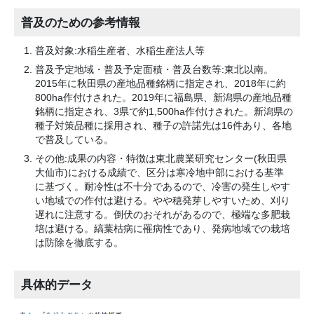
普及のための参考情報
普及対象:水稲生産者、水稲生産法人等
普及予定地域・普及予定面積・普及台数等:東北以南。
2015年に秋田県の産地品種銘柄に指定され、2018年に約
800ha作付けされた。2019年に福島県、新潟県の産地品種
銘柄に指定され、3県で約1,500ha作付けされた。新潟県の
種子対策品種に採用され、種子の許諾先は16件あり、各地
で普及している。
その他:成果の内容・特徴は東北農業研究センター(秋田県
大仙市)における成績で、区分は寒冷地中部における基準
に基づく。耐冷性は不十分であるので、冷害の発生しやす
い地域での作付は避ける。やや穂発芽しやすいため、刈り
遅れに注意する。倒伏のおそれがあるので、極端な多肥栽
培は避ける。縞葉枯病に罹病性であり、発病地域での栽培
は防除を徹底する。
具体的データ