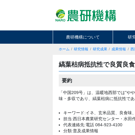
農研機構について
研
ホーム
研究情報
研究成果
成果情報
西
縞葉枯病抵抗性で良質良食
要約
「中国209号」は、温暖地西部では"や
味・多収であり、縞葉枯病に抵抗性であ
キーワード:イネ、玄米品質、良食味
担当:西日本農業研究センター・水田
代表連絡先:電話 084-923-4100
分類:普及成果情報