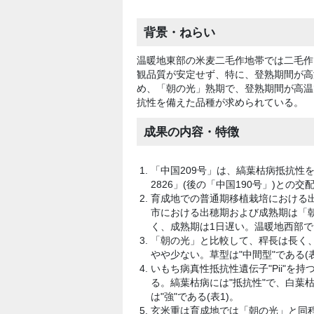
背景・ねらい
温暖地東部の米麦二毛作地帯では二毛作
観品質が安定せず、特に、登熟期間が高
め、「朝の光」熟期で、登熟期間が高温
抗性を備えた品種が求められている。
成果の内容・特徴
「中国209号」は、縞葉枯病抵抗性
2826」(後の「中国190号」)との
育成地での普通期移植栽培における
市における出穂期および成熟期は「朝
く、成熟期は1日遅い。温暖地西部では
「朝の光」と比較して、稈長は長く
やや少ない。草型は"中間型"である(表
いもち病真性抵抗性遺伝子"Pii"を
る。縞葉枯病には"抵抗性"で、白葉枯
は"強"である(表1)。
玄米重は育成地では「朝の光」と同程