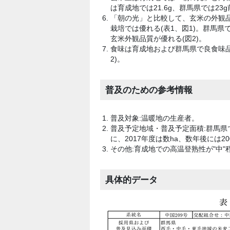
は育成地では21.6g、群馬県では23g
「朝の光」と比較して、玄米の外観
栽培では優れる(表1、図1)。群馬県
玄米外観品質が優れる(図2)。
食味は育成地および群馬県で良食味品
2)。
普及のための参考情報
普及対象:温暖地の生産者。
普及予定地域・普及予定面積:群馬県
に、2017年度は数ha、数年後には
その他:育成地での高温登熟性が"中
具体的データ