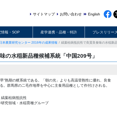
サイトマップ
お問い合わせ
English
究情報・SOP
産学連携・品種・特許
プレスリリー
日本農業研究センター 2016年の成果情報
縞葉枯病抵抗性で良質良食味の水稲新品
味の水稲新品種候補系統「中国209号」
や早"熟期の粳系統である。「朝の光」よりも高温登熟性に優れ、良食
る。群馬県の二毛作地帯を中心に主食用品種として作付けされる。
、縞葉枯病抵抗性
作研究領域・水稲育種グループ