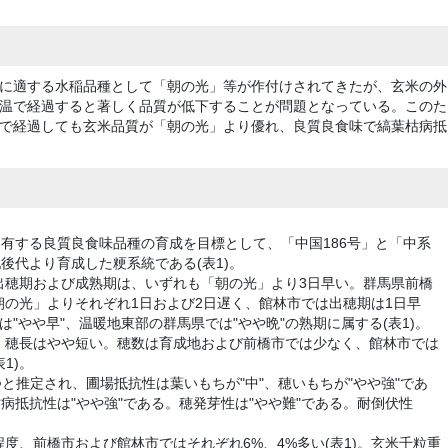
に適する水稲品種として「朝の光」等が作付けされてきたが、玄米の外
温で経過すると著しく品質が低下することが問題となっている。このた
で経過しても玄米品質が「朝の光」より優れ、良質良食味で縞葉枯病抵
を有する良質良食味品種の育成を目標として、「中国186号」と「中系
交配後代より育成した粳系統である(表1)。
出穂期および成熟期は、いずれも「朝の光」より3日早い。群馬県前橋
の光」よりそれぞれ1日および2日遅く、館林市では出穂期は1日早
"やや早"、温暖地東部の群馬県では"やや晩"の熟期に属する(表1)。
、穂長はやや短い。穂数は育成地および前橋市では少なく、館林市では
1)。
持つと推定され、圃場抵抗性は葉いもちが"中"、穂いもちが"やや強"であ
病抵抗性は"やや強"である。穂発芽性は"やや難"である。耐倒伏性
度、前橋市および館林市ではそれぞれ6%、4%多い(表1)。玄米千粒重