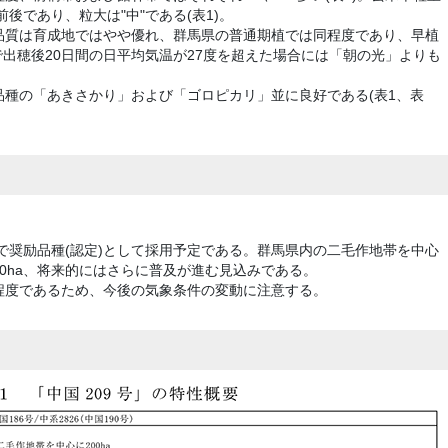
前後であり、粒大は"中"である(表1)。
品質は育成地ではやや優れ、群馬県の普通期植では同程度であり、早植
で出穂後20日間の日平均気温が27度を超えた場合には「朝の光」よりも
種の「あきさかり」および「ゴロピカリ」並に良好である(表1、表
で奨励品種(認定)として採用予定である。群馬県内の二毛作地帯を中心
200ha、将来的にはさらに普及が進む見込みである。
"程度であるため、今後の気象条件の変動に注意する。