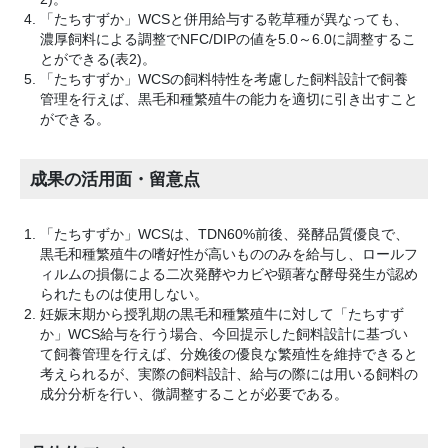
「たちすずか」WCSと併用給与する乾草種が異なっても、
濃厚飼料による調整でNFC/DIPの値を5.0～6.0に調整するこ
とができる(表2)。
「たちすずか」WCSの飼料特性を考慮した飼料設計で飼養
管理を行えば、黒毛和種繁殖牛の能力を適切に引き出すこと
ができる。
成果の活用面・留意点
「たちすずか」WCSは、TDN60%前後、発酵品質優良で、
黒毛和種繁殖牛の嗜好性が高いもののみを給与し、ロールフ
ィルムの損傷による二次発酵やカビや顕著な酵母発生が認め
られたものは使用しない。
妊娠末期から授乳期の黒毛和種繁殖牛に対して「たちすず
か」WCS給与を行う場合、今回提示した飼料設計に基づい
て飼養管理を行えば、分娩後の優良な繁殖性を維持できると
考えられるが、実際の飼料設計、給与の際には用いる飼料の
成分分析を行い、微調整することが必要である。