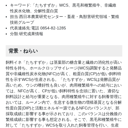
キーワード:「たちすずか」WCS、黒毛和種繁殖牛、非繊維
性炭水化物、分解性蛋白質
担当:西日本農業研究センター・畜産・鳥獣害研究領域・繁殖
技術グループ
代表連絡先:電話 0854-82-1285
分類:研究成果情報
背景・ねらい
飼料イネ「たちすずか」は茎葉部の糖含量と繊維の消化性が高い
特性を持ち、ホールクロップサイレージ(WCS)調製すると発酵品
質や非繊維性炭水化物(NFC)が高く、粗蛋白質(CP)が低い飼料特
性を示すWCSが生産される。「たちすずか」WCSは発酵品質が
高いため、ウシの嗜好性も良いが、肉用種繁殖牛への給与におい
ては、NFCが高く、CPが低い飼料特性を念頭に置いた、適切な
飼料設計と給与が重要となる。肉用種繁殖牛に対する飼養管理に
おいては、ルーメン内で、生息する微生物の増殖基質となる分解
性蛋白質(DIP)と活動エネルギー源であるNFCのバランスが、胚
採取成績に影響する事が示されており、このバランスは分娩後の
繁殖成績に影響する事も想定される。そこで、黒毛和種繁殖牛に
対して「たちすずか」WCSを取り入れた飼養管理を行い、生産