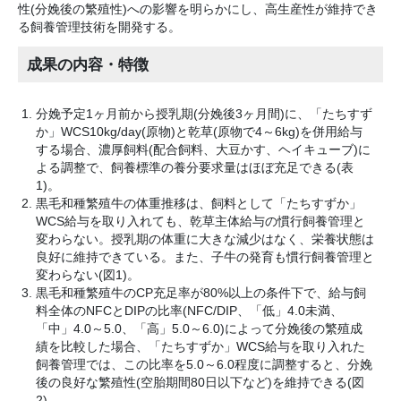
性(分娩後の繁殖性)への影響を明らかにし、高生産性が維持でき
る飼養管理技術を開発する。
成果の内容・特徴
分娩予定1ヶ月前から授乳期(分娩後3ヶ月間)に、「たちすず
か」WCS10kg/day(原物)と乾草(原物で4～6kg)を併用給与
する場合、濃厚飼料(配合飼料、大豆かす、ヘイキューブ)に
よる調整で、飼養標準の養分要求量はほぼ充足できる(表
1)。
黒毛和種繁殖牛の体重推移は、飼料として「たちすずか」
WCS給与を取り入れても、乾草主体給与の慣行飼養管理と
変わらない。授乳期の体重に大きな減少はなく、栄養状態は
良好に維持できている。また、子牛の発育も慣行飼養管理と
変わらない(図1)。
黒毛和種繁殖牛のCP充足率が80%以上の条件下で、給与飼
料全体のNFCとDIPの比率(NFC/DIP、「低」4.0未満、
「中」4.0～5.0、「高」5.0～6.0)によって分娩後の繁殖成
績を比較した場合、「たちすずか」WCS給与を取り入れた
飼養管理では、この比率を5.0～6.0程度に調整すると、分娩
後の良好な繁殖性(空胎期間80日以下など)を維持できる(図
2)。