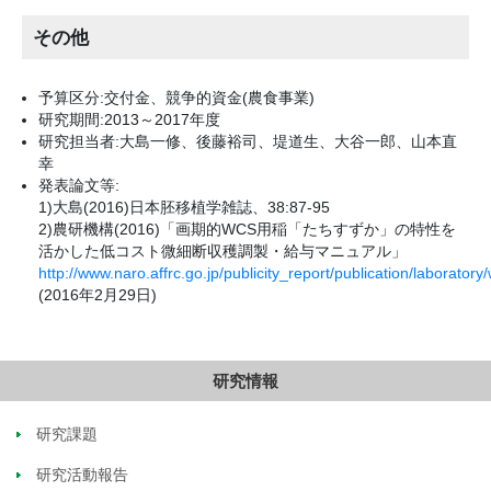
その他
予算区分:交付金、競争的資金(農食事業)
研究期間:2013～2017年度
研究担当者:大島一修、後藤裕司、堤道生、大谷一郎、山本直
幸
発表論文等:
1)大島(2016)日本胚移植学雑誌、38:87-95
2)農研機構(2016)「画期的WCS用稲「たちすずか」の特性を
活かした低コスト微細断収穫調製・給与マニュアル」
http://www.naro.affrc.go.jp/publicity_report/publication/laborator
(2016年2月29日)
研究情報
研究課題
研究活動報告