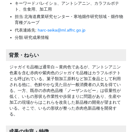
キーワード:バレイショ、アントシアニン、カラフルポテ
ト、生食用、加工用
担当:北海道農業研究センター・寒地畑作研究領域・畑作物
育種グループ
代表連絡先:
harc-seika@ml.affrc.go.jp
分類:研究成果情報
背景・ねらい
ジャガイモ品種は通常白～黄肉色であるが、アントシアニン
色素を含む赤肉や紫肉色のジャガイモ品種はカラフルポテト
とも呼ばれている。菓子類加工原料など加工食品として利用
される他に、色鮮やかな見た目が一般消費者の人気を得てい
る。一方、既存の赤肉色品種「ノーザンルビー」は収量性が
低く、いもの形状も作業性や歩留まりに問題があり、生産や
加工の現場からはこれらを改良した新品種の開発が望まれて
いる。そこで、いもの形状が整った赤肉色新品種を開発す
る。
成果の内容・特徴