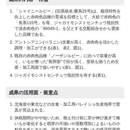
「シャイニールビー」(旧系統名:勝系25号)は、栽培特性を
向上した赤肉色品種の育成を目標として、大粒で赤肉色の
「長系115号」を母、ジャガイモシストセンチュウ抵抗性
で淡赤肉色の「96049-1」を父とする交配組合せから選抜
した品種である。
アントシアニン(ペラニン)含量が高く、赤肉色を活かした
調理・加工ができる(表1、表2、図1)。
既存の赤肉色品種「ノーザンルビー」に比べて収量が高
く、いもが整った"長卵形"で目が浅く、形状も揃うため生
産・加工両面で扱いやすい(表1、図1)。
ジャガイモシストセンチュウ抵抗性を有する(表1)。
成果の活用面・留意点
北海道や東北などの生食・加工用バレイショ生産地帯で普
及が見込まれる。
休眠期間がやや短いため、植え付け前に芽が伸び過ぎて種
いもが老化すると萌芽の不揃いや茎数増加によるいもの小
粒化を生じるため、浴光育芽するまで種いもの低温貯蔵管