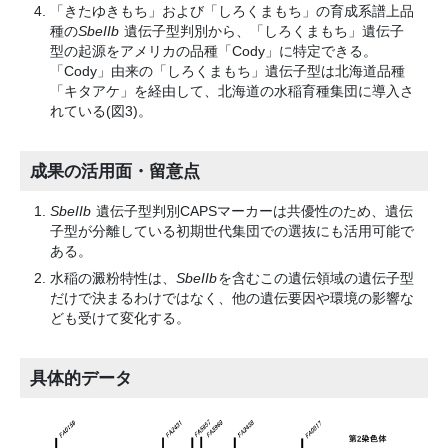
「きたゆきもち」および「しろくまもち」の育成系譜上品
種の
SbeIIb
遺伝子型判別から、「しろくまもち」遺伝子
型の起源をアメリカの品種「Cody」に特定できる。
「Cody」由来の「しろくまもち」遺伝子型は北海道品種
「キタアケ」を経由して、北海道の水稲育種集団に導入さ
れている(図3)。
成果の活用面・留意点
SbeIIb
遺伝子型判別CAPSマーカーは共優性のため、遺伝
子型が分離している初期世代集団での選抜にも活用可能で
ある。
水稲の澱粉特性は、
SbeIIb
を含むこの遺伝領域の遺伝子型
だけで決まるわけではなく、他の遺伝要因や環境の影響な
ども受けて変化する。
具体的データ