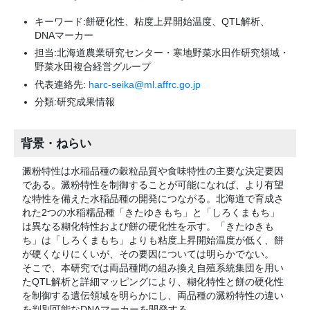
キーワード:餅硬化性、粘度上昇開始温度、QTL解析、
DNAマーカー
担当:北海道農業研究センター・寒地野菜水田作研究領域・
野菜水田複合経営グループ
代表連絡先:
harc-seika@ml.affrc.go.jp
分類:研究成果情報
背景・ねらい
澱粉特性は水稲品種の穀粒品質や食味特性の主要な決定要因
である。澱粉特性を制御することが可能になれば、より有望
な特性を備えた水稲品種の開発につながる。北海道で育成さ
れた2つの水稲糯品種「きたゆきもち」と「しろくまもち」
は異なる糊化特性および餅の硬化性を示す。「きたゆきも
ち」は「しろくまもち」よりも粘度上昇開始温度が低く、餅
が硬くなりにくいが、その要因については明らかでない。
そこで、本研究では両品種間の組み換え自殖系統集団を用い
たQTL解析と詳細マッピングにより、糊化特性と餅の硬化性
を制御する遺伝領域を明らかにし、両品種の澱粉特性の違い
を判別可能なDNAマーカーを開発する。