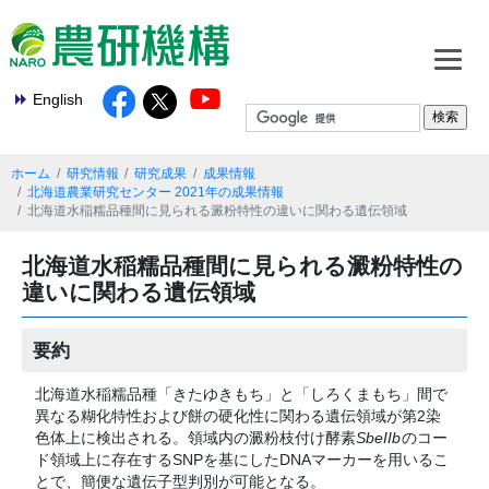
English
ホーム
研究情報
研究成果
成果情報
北海道農業研究センター 2021年の成果情報
北海道水稲糯品種間に見られる澱粉特性の違いに関わる遺伝領域
北海道水稲糯品種間に見られる澱粉特性の
違いに関わる遺伝領域
要約
北海道水稲糯品種「きたゆきもち」と「しろくまもち」間で
異なる糊化特性および餅の硬化性に関わる遺伝領域が第2染
色体上に検出される。領域内の澱粉枝付け酵素
SbeIIb
のコー
ド領域上に存在するSNPを基にしたDNAマーカーを用いるこ
とで、簡便な遺伝子型判別が可能となる。