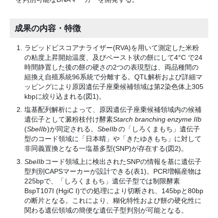
成果の内容・特徴
ラピッドビスコアナライザー(RVA)を用いて測定した米粉
の粘度上昇開始温度、及びペースト状の餅にして4
°
C で24
時間静置した後の餅の硬さの2つの表現型は、両品種間の
組換え自殖系統96系統で分離する。QTL解析および詳細マ
ッピングにより原因遺伝子座乗候補領域は第2染色体上305
kbpに絞り込まれる(図1)。
塩基配列解析によって、原因遺伝子座乗候補領域内の候補
遺伝子として澱粉枝付け酵素
Starch branching enzyme IIb
(
SbeIIb
)が同定される。
SbeIIb
の「しろくまもち」遺伝子
型のコード領域に「日本晴」や「きたゆきもち」に対して
非同義置換となる一塩基多型(SNP)が存在する(図2)。
SbeIIb
コード領域上に検出されたSNPの情報を基に遺伝子
型判別CAPSマーカーが設計できる(表1)。PCR増幅産物は
225bpで、「しろくまもち」遺伝子型では制限酵素
BspT107I (HgiC I)での処理により切断され、145bpと80bp
の断片となる。これにより、糊化特性および餅の硬化性に
関わる遺伝領域の簡便な遺伝子型判別が可能となる。