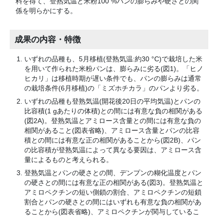
料を得て、登熟気温と米粉100 %パンの膨らみや硬さとの関
係を明らかにする。
成果の内容・特徴
いずれの品種も、5月移植(登熟気温:約30
°
C)で栽培した米
を用いて作られた米粉パンは、膨らみに劣る(図1)。「ヒノ
ヒカリ」は移植時期が遅い条件でも、パンの膨らみは通常
の栽培条件(6月移植)の「ミズホチカラ」のパンより劣る。
いずれの品種も登熟気温(開花後20日の平均気温)とパンの
比容積(1 gあたりの体積)との間には有意な負の相関がある
(図2A)。登熟気温とアミロース含量との間には有意な負の
相関があること(図表省略)、アミロース含量とパンの比容
積との間には有意な正の相関があることから(図2B)、パン
の比容積が登熟気温によって異なる要因は、アミロース含
量によるものと考えられる。
登熟気温とパンの硬さとの間、デンプンの糊化温度とパン
の硬さとの間には有意な正の相関がある(図3)。登熟気温と
アミロペクチンの短い側鎖の割合、アミロペクチンの短鎖
割合とパンの硬さとの間にはいずれも有意な負の相関があ
ることから(図表省略)、アミロペクチンが関与しているこ