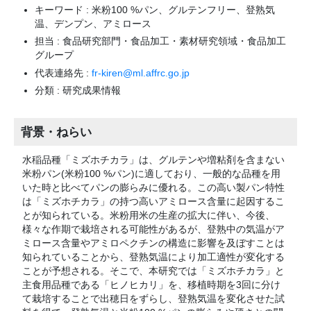
キーワード : 米粉100 %パン、グルテンフリー、登熟気
温、デンプン、アミロース
担当 : 食品研究部門・食品加工・素材研究領域・食品加工
グループ
代表連絡先 :
fr-kiren@ml.affrc.go.jp
分類 : 研究成果情報
背景・ねらい
水稲品種「ミズホチカラ」は、グルテンや増粘剤を含まない
米粉パン(米粉100 %パン)に適しており、一般的な品種を用
いた時と比べてパンの膨らみに優れる。この高い製パン特性
は「ミズホチカラ」の持つ高いアミロース含量に起因するこ
とが知られている。米粉用米の生産の拡大に伴い、今後、
様々な作期で栽培される可能性があるが、登熟中の気温がア
ミロース含量やアミロペクチンの構造に影響を及ぼすことは
知られていることから、登熟気温により加工適性が変化する
ことが予想される。そこで、本研究では「ミズホチカラ」と
主食用品種である「ヒノヒカリ」を、移植時期を3回に分け
て栽培することで出穂日をずらし、登熟気温を変化させた試