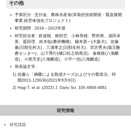
その他
予算区分 : 交付金、農林水産省(革新的技術開発・緊急展開
事業:経営体強化プロジェクト)
研究期間 : 2018～2022年度
研究担当者 : 萩達朗、林田空、小林美穂、野村将、成田卓
美、冨田理、鈴木聡(農研機構)、楠本憲一(大阪大)、佐藤
薫(日獣生科大)、三浦孝之(日獣生科大)、宮沢秀夫(蔵王酪
農センター)、山下秀行(樋口松之助商店)、倉橋敦(八海醸
造)、小黒芳史(八海醸造)、小平一也(八海醸造)
発表論文等 :
佐藤ら「麹菌による熟成チーズおよびその製造法」特
開2021-129536(2021年9月9日)
Hagi T. et al. (2022) J. Dairy Sci. 105:4868-4881
研究情報
研究課題