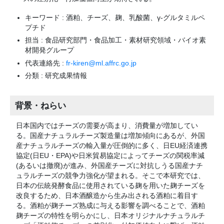
キーワード : 酒粕、チーズ、麹、乳酸菌、γ-グルタミルペ
プチド
担当 : 食品研究部門・食品加工・素材研究領域・バイオ素
材開発グループ
代表連絡先 :
fr-kiren@ml.affrc.go.jp
分類 : 研究成果情報
背景・ねらい
日本国内ではチーズの需要が高まり、消費量が増加してい
る。国産ナチュラルチーズ製造量は増加傾向にあるが、外国
産ナチュラルチーズの輸入量が圧倒的に多く、日EU経済連携
協定(日EU・EPA)や日米貿易協定によってチーズの関税率減
(あるいは撤廃)が進み、外国産チーズに対抗しうる国産ナチ
ュラルチーズの競争力強化が望まれる。そこで本研究では、
日本の伝統発酵食品に使用されている麹を用いた麹チーズを
改良するため、日本酒醸造から生み出される酒粕に着目す
る。酒粕が麹チーズ熟成に与える影響を調べることで、酒粕
麹チーズの特性を明らかにし、日本オリジナルナチュラルチ