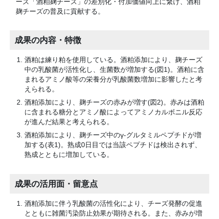
ーズ「酒粕麹チーズ」の差別化・付加価値向上に繋げ、酒粕
麹チーズの普及に貢献する。
成果の内容・特徴
酒粕は練り粕を使用している。酒粕添加により、麹チーズ
中の乳酸菌が活性化し、生菌数が増加する(図1)。酒粕に含
まれるアミノ酸等の栄養分が乳酸菌数増加に影響したと考
えられる。
酒粕添加により、麹チーズの赤みが増す(図2)。赤みは酒粕
に含まれる糖分とアミノ酸によってアミノカルボニル反応
が進んだ結果と考えられる。
酒粕添加により、麹チーズ中のγ-グルタミルペプチドが増
加する(表1)。熟成0日目では当該ペプチドは検出されず、
熟成とともに増加している。
成果の活用面・留意点
酒粕添加に伴う乳酸菌の活性化により、チーズ発酵の促進
とともに雑菌汚染防止効果が期待される。また、赤みが増