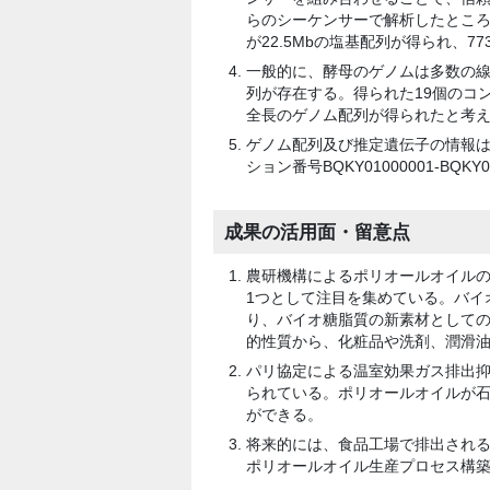
らのシーケンサーで解析したところ
が22.5Mbの塩基配列が得られ、77
一般的に、酵母のゲノムは多数の
列が存在する。得られた19個のコ
全長のゲノム配列が得られたと考
ゲノム配列及び推定遺伝子の情報は
ション番号BQKY01000001-BQK
成果の活用面・留意点
農研機構によるポリオールオイル
1つとして注目を集めている。バイ
り、バイオ糖脂質の新素材として
的性質から、化粧品や洗剤、潤滑
パリ協定による温室効果ガス排出
られている。ポリオールオイルが
ができる。
将来的には、食品工場で排出され
ポリオールオイル生産プロセス構