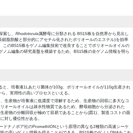
探索し、
Rhodotorula
属酵母に分類される BS15株を自然界から見出し
(長鎖脂肪酸と部分的にアセチル化されたポリオールのエステル)を効率
、このBS15株をゲノム編集技術で改良することでポリオールオイルの
ゲノム編集の研究基盤を構築するため、BS15株の全ゲノム情報を明ら
ると、培養液1Lあたり菌体が103g、ポリオールオイルが110g生産され
とから、実用性の高いプロセスといえる。
は、生産物が培養液に低濃度で溶解するため、生産物の回収に多大なコ
ポリオールオイルは疎水性物質であるため、酵母細胞から分泌された
生産物の分離回収が極めて容易であることから(図1)、製造コストの面
スに対し優位性がある。
ードナノポア社のPromethIONという原理の異なる2種類の高速シーケ
性の高いゲノム情報を得ることができる。BS15株のゲノムDNAをこれ