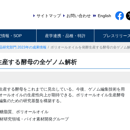
サイトマップ
お問い合わせ
English
究情報・SOP
産学連携・品種・特許
プレスリリー
品研究部門 2023年の成果情報
ポリオールオイルを発酵生産する酵母の全ゲノム
生産する酵母の全ゲノム解析
生産する酵母をこれまでに見出している。今後、ゲノム編集技術を用
オールオイルの生産性向上が期待できる。ポリオールオイル生産酵母
編集のための研究基盤を構築する。
、糖脂質、ポリオールオイル
素材研究領域・バイオ素材開発グループ