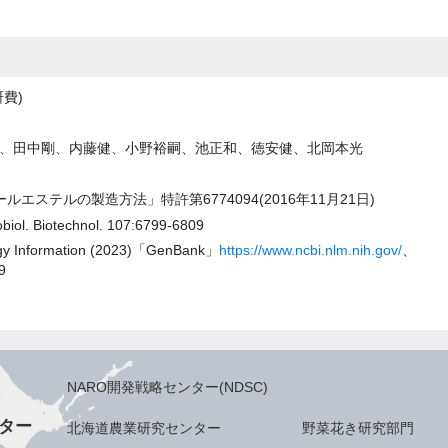
費)
浩稔、田中剛、内藤健、小野裕嗣、池正和、徳安健、北岡本光
ステルの製造方法」特許第6774094(2016年11月21日)
robiol. Biotechnol. 107:6799-6809
logy Information (2023)「GenBank」
https://www.ncbi.nlm.nih.gov/
、
9
NARO開発戦略センター(NDSC)
ター
北海道農業研究センター
野菜花き研究部門