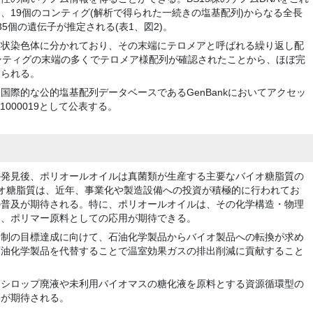
、19個のコンティグ(解析で得られた一続きの塩基配列)からなる全長
35個の遺伝子が推定される(表1、図2)。
線状染色体に分かれており、その末端にテロメアと呼ばれる繰り返し配
ンティグの末端の多くでテロメア様配列が確認されたことから、ほぼ完
えられる。
国際的な公的塩基配列データベースであるGenBankにおいてアクセッ
Y01000019として公表する。
の発見後、ポリオールオイルは真菌類が生産する主要なバイオ糖脂質の
オ糖脂質は、近年、事業化や製造設備への投資が積極的に行われてお
の普及が期待される。特に、ポリオールオイルは、その化学構造・物理
油、ポリマー原料としての応用が期待できる。
抑制の目標達成に向けて、石油化学製品からバイオ製品への転換が求め
石油化学製品を代替することで温室効果ガスの排出削減に貢献すること
るシロップ廃液や未利用バイオマスの糖化液を原料とする資源循環型の
築が期待される。