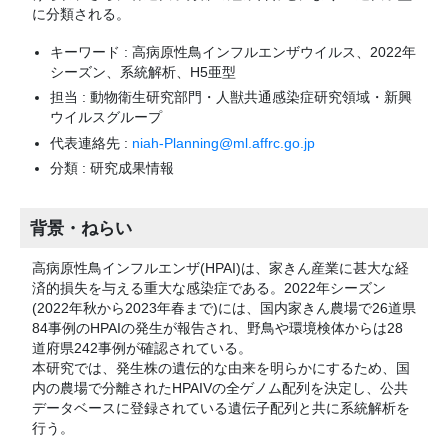
に分類される。
キーワード : 高病原性鳥インフルエンザウイルス、2022年
シーズン、系統解析、H5亜型
担当 : 動物衛生研究部門・人獣共通感染症研究領域・新興
ウイルスグループ
代表連絡先 :
niah-Planning@ml.affrc.go.jp
分類 : 研究成果情報
背景・ねらい
高病原性鳥インフルエンザ(HPAI)は、家きん産業に甚大な経
済的損失を与える重大な感染症である。2022年シーズン
(2022年秋から2023年春まで)には、国内家きん農場で26道県
84事例のHPAIの発生が報告され、野鳥や環境検体からは28
道府県242事例が確認されている。
本研究では、発生株の遺伝的な由来を明らかにするため、国
内の農場で分離されたHPAIVの全ゲノム配列を決定し、公共
データベースに登録されている遺伝子配列と共に系統解析を
行う。