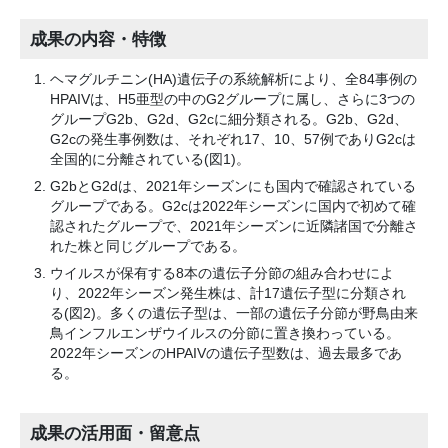
成果の内容・特徴
ヘマグルチニン(HA)遺伝子の系統解析により、全84事例の
HPAIVは、H5亜型の中のG2グループに属し、さらに3つの
グループG2b、G2d、G2cに細分類される。G2b、G2d、
G2cの発生事例数は、それぞれ17、10、57例でありG2cは
全国的に分離されている(図1)。
G2bとG2dは、2021年シーズンにも国内で確認されている
グループである。G2cは2022年シーズンに国内で初めて確
認されたグループで、2021年シーズンに近隣諸国で分離さ
れた株と同じグループである。
ウイルスが保有する8本の遺伝子分節の組み合わせによ
り、2022年シーズン発生株は、計17遺伝子型に分類され
る(図2)。多くの遺伝子型は、一部の遺伝子分節が野鳥由来
鳥インフルエンザウイルスの分節に置き換わっている。
2022年シーズンのHPAIVの遺伝子型数は、過去最多であ
る。
成果の活用面・留意点