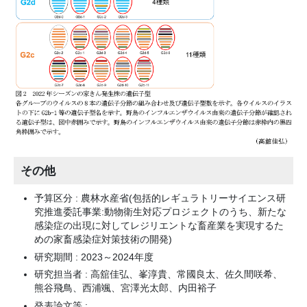
その他
予算区分 : 農林水産省(包括的レギュラトリーサイエンス研
究推進委託事業:動物衛生対応プロジェクトのうち、新たな
感染症の出現に対してレジリエントな畜産業を実現するた
めの家畜感染症対策技術の開発)
研究期間 : 2023～2024年度
研究担当者 : 高舘佳弘、峯淳貴、常國良太、佐久間咲希、
熊谷飛鳥、西浦颯、宮澤光太郎、内田裕子
発表論文等 :