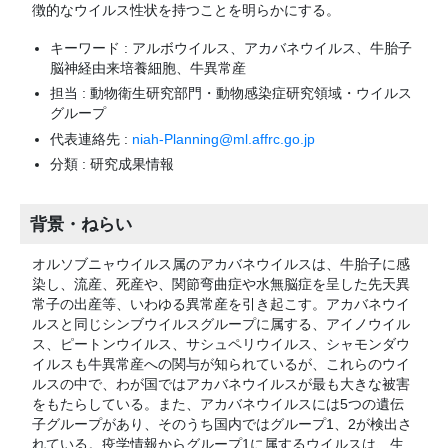
徴的なウイルス性状を持つことを明らかにする。
キーワード : アルボウイルス、アカバネウイルス、牛胎子
脳神経由来培養細胞、牛異常産
担当 : 動物衛生研究部門・動物感染症研究領域・ウイルス
グループ
代表連絡先 :
niah-Planning@ml.affrc.go.jp
分類 : 研究成果情報
背景・ねらい
オルソブニャウイルス属のアカバネウイルスは、牛胎子に感
染し、流産、死産や、関節弯曲症や水無脳症を呈した先天異
常子の出産等、いわゆる異常産を引き起こす。アカバネウイ
ルスと同じシンブウイルスグループに属する、アイノウイル
ス、ピートンウイルス、サシュペリウイルス、シャモンダウ
イルスも牛異常産への関与が知られているが、これらのウイ
ルスの中で、わが国ではアカバネウイルスが最も大きな被害
をもたらしている。また、アカバネウイルスには5つの遺伝
子グループがあり、そのうち国内ではグループ1、2が検出さ
れている。疫学情報からグループ1に属するウイルスは、生