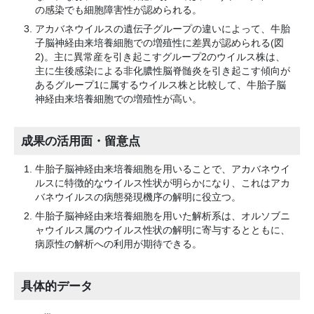
の感染でも細胞障害性が認められる。
アカバネウイルスの遺伝子グループの違いによって、牛胎
子脳神経由来培養細胞での増殖性に差異が認められる(図
2)。主に異常産を引き起こすグループ2のウイルス株は、
主に生後感染による非化膿性脳脊髄炎を引き起こす傾向が
あるグループ1に属するウイルス株と比較して、牛胎子脳
神経由来培養細胞での増殖性が高い。
成果の活用面・留意点
牛胎子脳神経由来培養細胞を用いることで、アカバネウイ
ルスに特徴的なウイルス性状が明らかになり、これはアカ
バネウイルスの病態発現機序の解明に役立つ。
牛胎子脳神経由来培養細胞を用いた解析系は、オルソブニ
ャウイルス属のウイルス性状の解明に寄与するとともに、
病原性の解析への利用が期待できる。
具体的データ