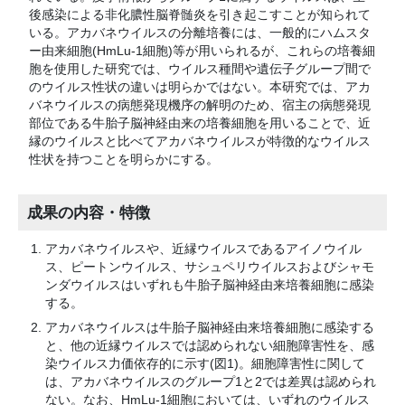
後感染による非化膿性脳脊髄炎を引き起こすことが知られて
いる。アカバネウイルスの分離培養には、一般的にハムスタ
ー由来細胞(HmLu-1細胞)等が用いられるが、これらの培養細
胞を使用した研究では、ウイルス種間や遺伝子グループ間で
のウイルス性状の違いは明らかではない。本研究では、アカ
バネウイルスの病態発現機序の解明のため、宿主の病態発現
部位である牛胎子脳神経由来の培養細胞を用いることで、近
縁のウイルスと比べてアカバネウイルスが特徴的なウイルス
性状を持つことを明らかにする。
成果の内容・特徴
アカバネウイルスや、近縁ウイルスであるアイノウイル
ス、ピートンウイルス、サシュペリウイルスおよびシャモ
ンダウイルスはいずれも牛胎子脳神経由来培養細胞に感染
する。
アカバネウイルスは牛胎子脳神経由来培養細胞に感染する
と、他の近縁ウイルスでは認められない細胞障害性を、感
染ウイルス力価依存的に示す(図1)。細胞障害性に関して
は、アカバネウイルスのグループ1と2では差異は認められ
ない。なお、HmLu-1細胞においては、いずれのウイルス