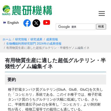
English
ホーム
研究情報
研究成果
成果情報
生物機能利用研究部門 2024年の成果情報
有用物質生産に適した超低グルテリン・半矮性ゲノム編集イネ
有用物質生産に適した超低グルテリン・半
矮性ゲノム編集イネ
要約
種子貯蔵タンパク質グルテリン(GluA、GluB、GluC)を欠失し
た「コシヒカリ」系統である。このイネ種子では、種子貯蔵
タンパク質のうちグルテリンが大幅に低減している。さら
に、半矮性遺伝子(
sd-1
)を保有し「コシヒカリ」より倒伏耐
性が高く、植物工場等での栽培にも適している。