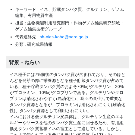
キーワード : イネ、貯蔵タンパク質、グルテリン、ゲノム
編集、有用物質生産
担当 : 生物機能利用研究部門・作物ゲノム編集研究領域・
ゲノム編集技術グループ
代表連絡先 :
sh-nias-koho@naro.go.jp
分類 : 研究成果情報
背景・ねらい
イネ種子には7%前後のタンパク質が含まれており、そのほと
んどを発芽の際に栄養源となる種子貯蔵タンパク質が占めて
いる。種子貯蔵タンパク質のおよそ70%がグルテリン、20%
がプロラミン、10%がグロブリンである。グルテリンやグロ
ブリンは消化されやすく(易消化性)、我々の食生活で重要な
タンパク質源となるが、プロラミンは消化されにくく(難消化
性)、タンパク質源として利用されにくい。
イネにおける低グルテリン変異体は、グルテリン生産のエネ
ルギーやソースを他のタンパク質生産に回せるため、有用組
換えタンパク質蓄積イネの宿主として適している。しかし、
これまで知られている低グルテリン変異体「a123」や