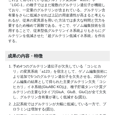
「LGC-1」の種子ではまだ複数のグルテリン遺伝子が機能し
ており、一定量のグルテリンが含まれている。グルテリン含
有量をさらに低減させれば上記の用途適性が高まると考えら
れるが、従来の変異原を用いた方法では多大な時間と労力を
要するため極めて困難である。そこで、ゲノム編集技術を活
用することで、従来型低グルテリンイネ系統よりもさらにグ
ルテリンを低減させた「超グルテリン低減イネ系統」を作出
する。
成果の内容・特徴
予め4つのグルテリン遺伝子が欠失している「コシヒカ
リ」の変異系統「a123」を宿主として、ゲノム編集技術に
より追加で5つのグルテリン遺伝子を欠失させる。2回のゲ
ノム編集の結果として得られた主要グルテリン欠失「コシ
ヒカリ」イネ系統(GluABC KO)は、種子貯蔵タンパク質グ
ルテリンの主要な3タイプ(GluA、GluB、GluC)が全て欠失
し、グルテリン含有量が著しく低減する(図1)。
上記系統ではグルテリンが大幅に低減している一方で、プ
ロラミンは増加する(図1)。