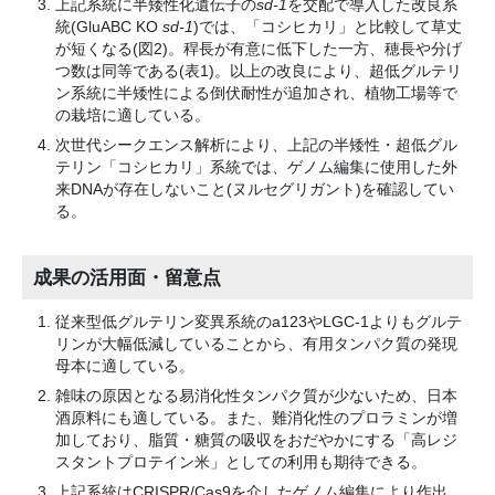
上記系統に半矮性化遺伝子の
sd-1
を交配で導入した改良系
統(GluABC KO
sd-1
)では、「コシヒカリ」と比較して草丈
が短くなる(図2)。稈長が有意に低下した一方、穂長や分げ
つ数は同等である(表1)。以上の改良により、超低グルテリ
ン系統に半矮性による倒伏耐性が追加され、植物工場等で
の栽培に適している。
次世代シークエンス解析により、上記の半矮性・超低グル
テリン「コシヒカリ」系統では、ゲノム編集に使用した外
来DNAが存在しないこと(ヌルセグリガント)を確認してい
る。
成果の活用面・留意点
従来型低グルテリン変異系統のa123やLGC-1よりもグルテ
リンが大幅低減していることから、有用タンパク質の発現
母本に適している。
雑味の原因となる易消化性タンパク質が少ないため、日本
酒原料にも適している。また、難消化性のプロラミンが増
加しており、脂質・糖質の吸収をおだやかにする「高レジ
スタントプロテイン米」としての利用も期待できる。
上記系統はCRISPR/Cas9を介したゲノム編集により作出