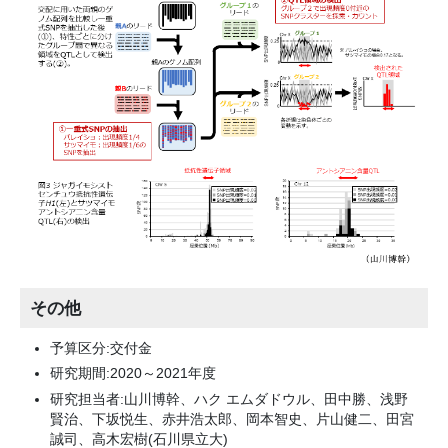
その他
予算区分:交付金
研究期間:2020～2021年度
研究担当者:山川博幹、ハク エムダドウル、田中勝、浅野
賢治、下坂悦生、赤井浩太郎、岡本智史、片山健二、田宮
誠司、高木宏樹(石川県立大)