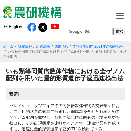
English
ホーム
研究情報
研究成果
成果情報
作物研究部門 2021年の成果情報
いも類等同質倍数体作物における全ゲノム配列を用いた量的形質遺伝子座迅
速検出法
いも類等同質倍数体作物における全ゲノム
配列を用いた量的形質遺伝子座迅速検出法
要約
バレイショ、サツマイモ等の同質倍数体作物の交雑集団にお
いて、目的形質の有無で分別した個体群をそれぞれまとめて
全ゲノム配列を取得し、各相同染色体に固有の一塩基多型を
抽出し、その出現頻度を比較することで、連鎖地図を作成せ
ずに、迅速に量的形質遺伝子座(QTL)を検出できる。