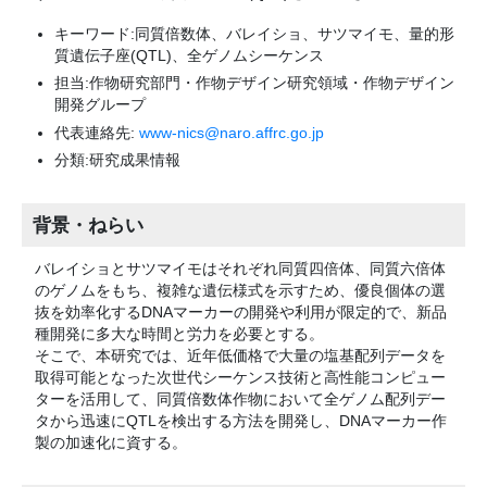
キーワード:同質倍数体、バレイショ、サツマイモ、量的形
質遺伝子座(QTL)、全ゲノムシーケンス
担当:作物研究部門・作物デザイン研究領域・作物デザイン
開発グループ
代表連絡先:
www-nics@naro.affrc.go.jp
分類:研究成果情報
背景・ねらい
バレイショとサツマイモはそれぞれ同質四倍体、同質六倍体
のゲノムをもち、複雑な遺伝様式を示すため、優良個体の選
抜を効率化するDNAマーカーの開発や利用が限定的で、新品
種開発に多大な時間と労力を必要とする。
そこで、本研究では、近年低価格で大量の塩基配列データを
取得可能となった次世代シーケンス技術と高性能コンピュー
ターを活用して、同質倍数体作物において全ゲノム配列デー
タから迅速にQTLを検出する方法を開発し、DNAマーカー作
製の加速化に資する。