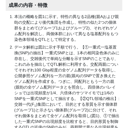
成果の内容・特徴
本法の概略を図1に示す。特性の異なる2品種(親Aおよび親
B)の交配により後代集団を作成し、特性の似た2つの個体
群をまとめて(グループ1およびグループ2)、それぞれゲノ
ム配列を解読し、両個体群において異なる塩基配列をもつ
染色体領域をQTLとして特定する。
データ解析は図2に示す手順で行う。【①一重式一塩基置
換(SNP)の抽出】一重式SNPとは、1本の相同染色体のみに
存在し、交雑後代で単純な分離を示すSNPのことであり、
これのみを抽出してQTL解析に利用する。交配両親につい
てそれぞれ100 Gbp程度の全ゲノム配列データを取得し、
公開参照ゲノム配列を一方の親(親A)のSNPで置き換えた
ゲノム配列を作成する。つぎに、同配列ともう一方の親
(親B)の全ゲノム配列データとを照合し、四倍体のバレイ
ショでは出現頻度が1/4、六倍体のサツマイモでは1/6の
SNPを一重式SNPとして抽出する。【②QTL領域の検出】:
交雑一代(F
)集団において、目的とする形質を示す個体群
1
(グループ1)と示さない個体群(グループ2)に分けて、それ
ぞれ個体をまとめて全ゲノム配列を取得し(図1)、①で抽出
した一重式SNPの出現頻度を比較すると、目的形質を制御
するQTLの近傍のSNPのみが、両群間で異なる出現頻度を