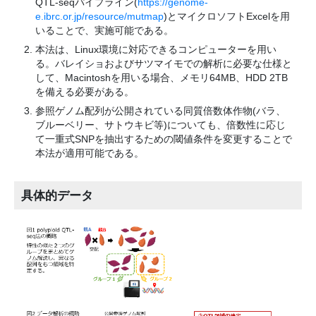
QTL-seqパイプライン(
https://genome-
e.ibrc.or.jp/resource/mutmap
)とマイクロソフトExcelを用
いることで、実施可能である。
本法は、Linux環境に対応できるコンピューターを用い
る。バレイショおよびサツマイモでの解析に必要な仕様と
して、Macintoshを用いる場合、メモリ64MB、HDD 2TB
を備える必要がある。
参照ゲノム配列が公開されている同質倍数体作物(バラ、
ブルーベリー、サトウキビ等)についても、倍数性に応じ
て一重式SNPを抽出するための閾値条件を変更することで
本法が適用可能である。
具体的データ