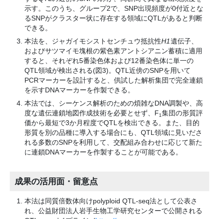
示す。このうち、グループ2で、SNP出現頻度が0付近とな
るSNPがクラスター状に存在する領域にQTLがあると判断
できる。
本法を、ジャガイモシストセンチュウ抵抗性
H1
遺伝子、
およびサツマイモ塊根の紫色素アントシアニン蓄積に適用
すると、それぞれ5番染色体および12番染色体に単一の
QTL領域が検出される(図3)。QTL近傍のSNPを用いて
PCRマーカーを設計すると、供試した解析集団で完全連鎖
を示すDNAマーカーを作製できる。
本法では、シーケンス解析のための煩雑なDNA調製や、高
度な遺伝連鎖地図作成技術を必要とせず、F
集団の形質評
1
価から最短で3か月程度でQTLを検出できる。また、目的
形質を別の品種に導入する場合にも、QTL領域に見いださ
れる多数のSNPを利用して、交配組み合わせに応じて新た
に連鎖DNAマーカーを作製することが可能である。
成果の活用面・留意点
本法は同質倍数体向けpolyploid QTL-seq法として公表さ
れ、公益財団法人岩手生物工学研究センターで公開される