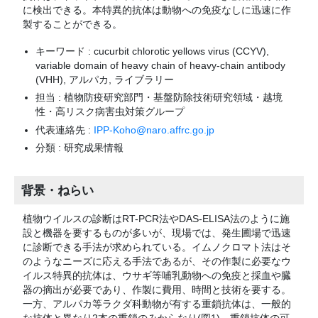
に検出できる。本特異的抗体は動物への免疫なしに迅速に作
製することができる。
キーワード : cucurbit chlorotic yellows virus (CCYV),
variable domain of heavy chain of heavy-chain antibody
(VHH), アルパカ, ライブラリー
担当 : 植物防疫研究部門・基盤防除技術研究領域・越境
性・高リスク病害虫対策グループ
代表連絡先 :
IPP-Koho@naro.affrc.go.jp
分類 : 研究成果情報
背景・ねらい
植物ウイルスの診断はRT-PCR法やDAS-ELISA法のように施
設と機器を要するものが多いが、現場では、発生圃場で迅速
に診断できる手法が求められている。イムノクロマト法はそ
のようなニーズに応える手法であるが、その作製に必要なウ
イルス特異的抗体は、ウサギ等哺乳動物への免疫と採血や臓
器の摘出が必要であり、作製に費用、時間と技術を要する。
一方、アルパカ等ラクダ科動物が有する重鎖抗体は、一般的