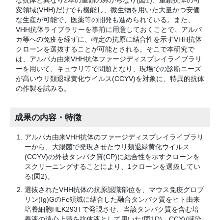
な抗体と異なり2本の重鎖のみからなり(図1)、重鎖抗体の可
変領域(VHH)だけでも機能し、微生物を用いた大量かつ安価
な生産が可能で、医薬等の開発も進められている。また、
VHH抗体ライブラリーを事前に用意しておくことで、アルパ
カ等への免疫を経ずに、特定の抗原に結合性を示すVHH抗体
クローンを選抜することが可能とされる。そこで本研究で
は、アルパカ由来VHH抗体ファージディスプレイライブラリ
ーを用いて、キュウリ等で問題となり、現場での診断ニーズ
が高いウリ類退緑黄化ウイルス(CCYV)を対象に、特異的抗体
の作製を試みる。
成果の内容・特徴
アルパカ由来VHH抗体のファージディスプレイライブラリ
ーから、大腸菌で発現させたウリ類退緑黄化ウイルス
(CCYV)の外被タンパク質(CP)に結合性を示すクローンを
スクリーニングすることにより、1クローンを選抜してい
る(図2)。
選抜されたVHH抗体の抗原認識部位を、マウス免疫グロブ
リン(Ig)GのFc領域に結合した融合タンパク質をヒト由来
培養細胞HEK293Tで発現させ、当該タンパク質を含む培
養液の遠心上清を抗体液として用いた(図1D)。CCYV感染