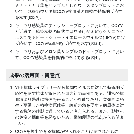
ミナトアカザ葉をサンプルとしたウェスタンブロットにお
いて、既報のウサギ抗CCYV抗血清と同様の特異的反応性
を示す(図3A)。
キュウリ感染葉のティッシューブロットにおいて、CCYV
と近縁で、感染植物の症状では見分けが困難なクリニウイ
ルスであるビートシュードイエロースウイルス(BPYV)には
反応せず、CCYV特異的な反応性を示す(図3B)。
キュウリおよびメロン葉サンプルのドットブロットにおい
て、CCYV感染葉を特異的に検出できる(図4)。
成果の活用面・留意点
VHH抗体ライブラリーから植物ウイルスに対して特異的反
応性を示す抗体が得られた国内初の事例である。通常の抗
血清より迅速に抗体を得ることが可能であり、突発的に発
生・蔓延した植物病原体等、診断の急を要する病原体に対
する抗体の作製に適していると考えられる。また、動物へ
の免疫と採血等を経ないため、動物愛護の観点からも望ま
しい。
CCYVを検出できる抗体が得られることは示されたもの