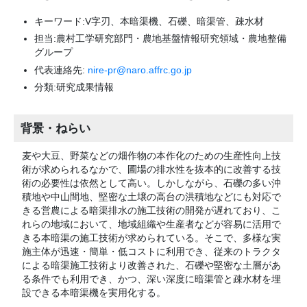
キーワード:V字刃、本暗渠機、石礫、暗渠管、疎水材
担当:農村工学研究部門・農地基盤情報研究領域・農地整備
グループ
代表連絡先:
nire-pr@naro.affrc.go.jp
分類:研究成果情報
背景・ねらい
麦や大豆、野菜などの畑作物の本作化のための生産性向上技
術が求められるなかで、圃場の排水性を抜本的に改善する技
術の必要性は依然として高い。しかしながら、石礫の多い沖
積地や中山間地、堅密な土壌の高台の洪積地などにも対応で
きる営農による暗渠排水の施工技術の開発が遅れており、こ
れらの地域において、地域組織や生産者などが容易に活用で
きる本暗渠の施工技術が求められている。そこで、多様な実
施主体が迅速・簡単・低コストに利用でき、従来のトラクタ
による暗渠施工技術より改善された、石礫や堅密な土層があ
る条件でも利用でき、かつ、深い深度に暗渠管と疎水材を埋
設できる本暗渠機を実用化する。