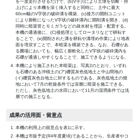
を一度走行させるだけで、(b)V字刃により土壌を切断・持
上げにより本機を深く挿入すると同時に、土中に最大
60cm幅のV字状の破砕溝を構築、(c)後方の開削ユニット
により膨軟になったV字状の破砕溝内に開削溝を開き、(d)
同時に暗渠管とモミガラなどの疎水材を埋設・配置する。
本機の通過後に、(C)後処理としてロータリなどで耕耘す
ることで、(e)開削された溝を耕耘や溝埋め作業により地表
面を埋戻すことで、本暗渠を構築できる。なお、石礫があ
る圃場においても、幅広く膨軟化したV字状の破砕溝内を
石礫が通過しやすくなることで、施工できるようになる。
本機により施工された本暗渠は、写真2のとおり、いずれ
も石礫のある沖積土の(ア)礫質灰色低地土と中山間地の
(イ)礫質灰色台地土に対するものである。灰色低地土の畑
地において7月の乾燥条件では深層に暗渠を施工できる。
ただし、灰色低地土の水田において11月の湿潤条件では浅
層での施工となる。
成果の活用面・留意点
本機の利用上の留意点を表1に示す。
本機は市販予定(R4年度夏頃)であることから、生産者やコ