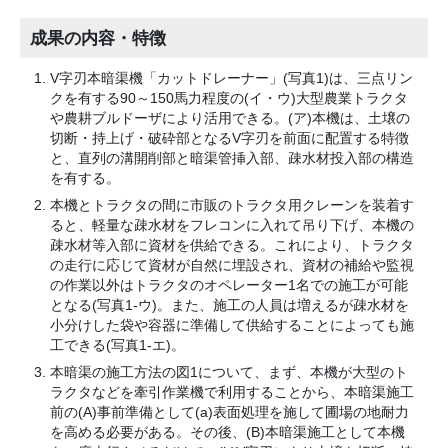
成果の内容・特徴
V字刃本暗渠機「カットドレーナー」(写真1)は、三点リン
クを有する90～150馬力程度の(イ・ウ)大型農業トラクタ
や農耕ブルドーザにより活用できる。(ア)本機は、土壌の
切断・持上げ・破砕部となるV字刃を前面に配置する特徴
と、直列の溝開削部と暗渠管挿入部、疎水材投入部の構造
を有する。
本機とトラクタの間に市販のトラクタ用クレーンを装着す
ると、軽量な疎水材をフレコンに入れて吊り下げ、本機の
疎水材等入部に資材を供給できる。これにより、トラクタ
の走行に応じて資材が自然に埋設され、資材の補給や監視
の作業以外はトラクタのオペレーター1名での施工が可能
となる(写真1-ウ)。また、施工の人員は増えるが疎水材を
小分けした袋や容器に準備して供給することによっても施
工できる(写真1-エ)。
本暗渠の施工方法の図1について、まず、本機が大型のト
ラクタなどを牽引作業機で利用することから、本暗渠施工
前の(A)事前準備として(a)表面処理を施して圃場の地耐力
を高める必要がある。その後、(B)本暗渠施工として本機