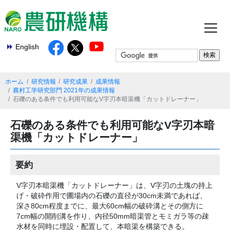
English
ホーム
研究情報
研究成果
成果情報
農村工学研究部門 2021年の成果情報
石礫のある条件でも利用可能なV字刃本暗渠機「カットドレーナー」
石礫のある条件でも利用可能なV字刃本暗
渠機「カットドレーナー」
要約
V字刃本暗渠機「カットドレーナー」は、V字刃の土塊の持上
げ・破砕作用で圃場内の石礫の直径が30cm未満であれば、
深さ80cm程度までに、最大60cm幅の破砕溝とその側方に
7cm幅の開削溝を作り、内径50mm暗渠管とモミガラ等の疎
水材を同時に埋設・配置して、本暗渠を構築できる。