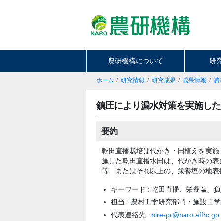
農研機構について
研
ホーム
研究情報
研究成果
成果情報
農
鎮圧により漏水対策を実施した
要約
乾田直播栽培は代かき・田植えを実施
施した乾田直播水田は、代かき時の表
等、またはそれ以上の、栄養塩の地表
キーワード : 乾田直播、栄養塩、
担当 : 農村工学研究部門・施設工
代表連絡先 :
nire-pr@naro.affrc.go.