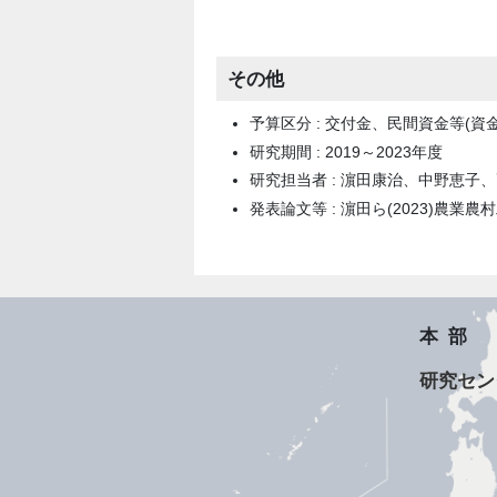
その他
予算区分 : 交付金、民間資金等(資
研究期間 : 2019～2023年度
研究担当者 : 濵田康治、中野恵子
発表論文等 : 濵田ら(2023)農業農村工
本部
研究セン