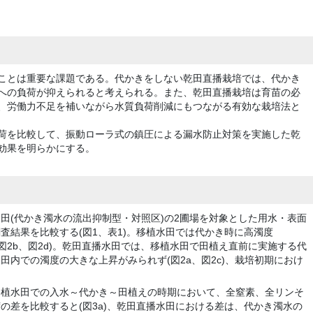
ことは重要な課題である。代かきをしない乾田直播栽培では、代かき
への負荷が抑えられると考えられる。また、乾田直播栽培は育苗の必
、労働力不足を補いながら水質負荷削減にもつながる有効な栽培法と
荷を比較して、振動ローラ式の鎮圧による漏水防止対策を実施した乾
効果を明らかにする。
田(代かき濁水の流出抑制型・対照区)の2圃場を対象とした用水・表面
査結果を比較する(図1、表1)。移植水田では代かき時に高濁度
れる(図2b、図2d)。乾田直播水田では、移植水田で田植え直前に実施する代
内での濁度の大きな上昇がみられず(図2a、図2c)、栽培初期におけ
移植水田での入水～代かき～田植えの時期において、全窒素、全リンそ
の差を比較すると(図3a)、乾田直播水田における差は、代かき濁水の