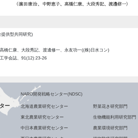
金提供型共同研究)
、高橋仁康、大段秀記、渡邊修一、永友功一((株)日水コン)
学会誌、91(12):23-26
NARO開発戦略センター(NDSC)
ター
北海道農業研究センター
野菜花き研究部門
東北農業研究センター
生物機能利用研究部門
中日本農業研究センター
農業環境研究部門