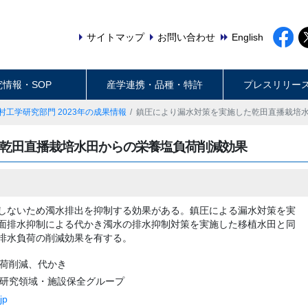
サイトマップ
お問い合わせ
English
究情報・SOP
産学連携・品種・特許
プレスリリー
村工学研究部門 2023年の成果情報
鎮圧により漏水対策を実施した乾田直播栽培
乾田直播栽培水田からの栄養塩負荷削減効果
しないため濁水排出を抑制する効果がある。鎮圧による漏水対策を実
面排水抑制による代かき濁水の排水抑制対策を実施した移植水田と同
排水負荷の削減効果を有する。
負荷削減、代かき
学研究領域・施設保全グループ
jp