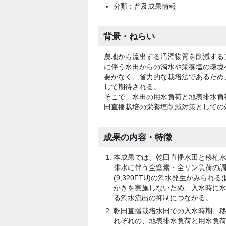
分類 : 普及成果情報
背景・ねらい
農地から流出する汚濁物質を削減する
に伴う水田からの濁水や栄養塩の環境
要がなく、省力的な栽培法であるため
して期待される。
そこで、水田の用水負荷と地表排水負
田直播栽培の栄養塩削減対策としての
成果の内容・特徴
本成果では、乾田直播水田と移植水
排水に伴う全窒素・全リン負荷の調
(9,320FTU)の濁水発生がみら
かきを実施しないため、入水時に水田
る濁水流出の抑制につながる。
乾田直播栽培水田での入水時期、
れぞれの、地表排水負荷と用水負荷