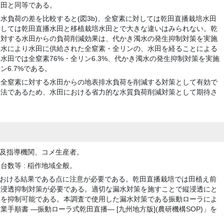
水田と同等である。
水負荷の差を比較すると(図3b)、全窒素に対しては乾田直播栽培水田
対しては乾田直播水田と移植栽培水田とで大きな違いはみられない。乾
に対する水田からの負荷削減効果は、代かき濁水の発生抑制対策を実施
用水により水田に供給された全窒素・全リンの、水田を経ることによる
水田では全窒素76%・全リン6.3%、代かき濁水の発生抑制対策を実施
ン6.7%である。
る全窒素に対する水田からの地表排水負荷を削減する対策として有効で
培法であるため、水田における省力的な水質負荷削減対策として期待さ
普及指導機関、コメ生産者。
数等 : 稲作地域全般。
場における結果である点に注意が必要である。乾田直播栽培では田植え前
縦浸透抑制対策が必要である。適切な漏水対策を施すことで縦浸透にと
動を抑制可能である。本調査で使用した漏水対策である振動ローラによ
手順書 ―振動ローラ式乾田直播― [九州地方版](農研機構SOP)」を