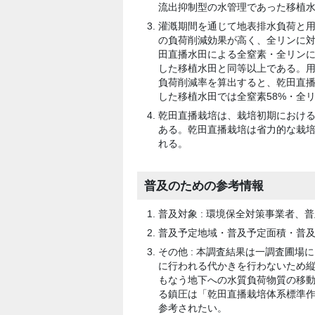
流出抑制型の水管理であった移植
灌漑期間を通じて地表排水負荷と用
の負荷削減効果が高く、全リンに
田直播水田による全窒素・全リン
した移植水田と同等以上である。
負荷削減率を算出すると、乾田直播
した移植水田では全窒素58%・全リ
乾田直播栽培は、栽培初期におけ
ある。乾田直播栽培は省力的な栽
れる。
普及のための参考情報
普及対象 : 環境保全対策事業者、
普及予定地域・普及予定面積・普及台
その他 : 本調査結果は一調査圃
に行われる代かきを行わないため
もなう地下への水質負荷物質の移
る鎮圧は「乾田直播栽培体系標準作業
参考されたい。