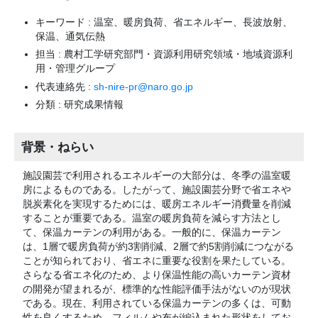
キーワード : 温室、暖房負荷、省エネルギー、長波放射、
保温、通気伝熱
担当 : 農村工学研究部門・資源利用研究領域・地域資源利
用・管理グループ
代表連絡先 :
sh-nire-pr@naro.go.jp
分類 : 研究成果情報
背景・ねらい
施設園芸で利用されるエネルギーの大部分は、冬季の温室暖
房によるものである。したがって、施設園芸分野で省エネや
脱炭素化を実現するためには、暖房エネルギー消費量を削減
することが重要である。温室の暖房負荷を減らす方法とし
て、保温カーテンの利用がある。一般的に、保温カーテン
は、1層で暖房負荷が約3割削減、2層で約5割削減につながる
ことが知られており、省エネに重要な役割を果たしている。
さらなる省エネ化のため、より保温性能の高いカーテン資材
の開発が望まれるが、標準的な性能評価手法がないのが現状
である。現在、利用されている保温カーテンの多くは、可動
性を良くするため、フィルムや布が編込まれた形状をしてお