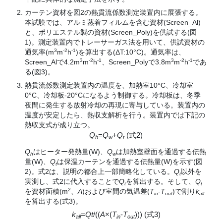
カーテン資材を図2の熱貫流係数測定装置内に展張する。
本試験では、アルミ蒸着フィルムを含む資材(Screen_Al)
と、ポリエステル製の資材(Screen_Poly)を供試する(図
1)。測定装置内でトレーサーガス法を用いて、供試資材の
3
-2
-1
通気率(m
m
h
)を算出する(ΔT:10
°
C)。通気率は、
3
-2
-1
3
-2
-1
Screen_Alで4.2m
m
h
、Screen_Polyで3.8m
m
h
であ
る(図3)。
熱貫流係数測定装置内の温度を、加熱室10
°
C、冷却室
0
°
C、冷却板-20
°
Cになるよう制御する。冷却板は、冬季
夜間に発生する放射冷却の再現に寄与している。装置内の
温度が安定したら、熱収支解析を行う。装置内では下記の
熱収支式が成り立つ。
Q
=
Q
+
Q
(式2)
h
w
t
Q
はヒーター発熱量(W)、
Q
は加熱室壁面を通過する伝熱
h
w
量(W)、
Q
は保温カーテンを通過する伝熱量(W)を示す(図
t
2)。式2は、説明の都合上一部簡略化している。
Q
以外を
t
実測し、式2に代入することで
Q
を算出する。そして、
Q
t
t
2
を資材面積(m
、
A
)および室間の気温差(
T
-
T
)で割り
k
in
out
all
を算出する(式3)。
k
=
Qt
/((
A
×(
T
-
T
))) (式3)
all
in
out