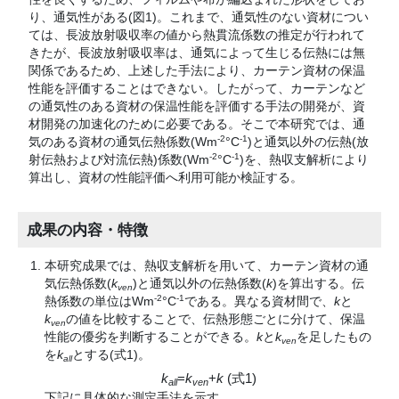
り、通気性がある(図1)。これまで、通気性のない資材につい
ては、長波放射吸収率の値から熱貫流係数の推定が行われて
きたが、長波放射吸収率は、通気によって生じる伝熱には無
関係であるため、上述した手法により、カーテン資材の保温
性能を評価することはできない。したがって、カーテンなど
の通気性のある資材の保温性能を評価する手法の開発が、資
材開発の加速化のために必要である。そこで本研究では、通
-2
-1
気のある資材の通気伝熱係数(Wm
°
C
)と通気以外の伝熱(放
-2
-1
射伝熱および対流伝熱)係数(Wm
°
C
)を、熱収支解析により
算出し、資材の性能評価へ利用可能か検証する。
成果の内容・特徴
本研究成果では、熱収支解析を用いて、カーテン資材の通
気伝熱係数(
k
)と通気以外の伝熱係数(
k
)を算出する。伝
ven
-2
-1
熱係数の単位はWm
°
C
である。異なる資材間で、
k
と
k
の値を比較することで、伝熱形態ごとに分けて、保温
ven
性能の優劣を判断することができる。
k
と
k
を足したもの
ven
を
k
とする(式1)。
all
k
=
k
+
k
(式1)
all
ven
下記に具体的な測定手法を示す。