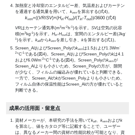
加熱室と冷却室のエンタルピー差、気温差およびカーテン
を通過する通気量を用いて、
k
を算出する(式4)。
ven
k
=((
VR
/
SV
)×(
H
-
H
)/(
T
-
T
))/3600 (式4)
ven
in
out
in
out
3
-2
-1
VR
はカーテン通気率(m
m
h
)を示す。
SV
は空気の比容
3
-1
-
積(m
kg
)を示す。
H
-
H
は、室間のエンタルピー差(Jkg
in
out
1
)を示す。
k
から
k
を差し引き、
k
を算出する(式1)。
all
ven
-
Screen_AlおよびScreen_Polyの
k
は1.5および1.3Wm
ven
2
-1
°
C
である(図4)。Screen_AlおよびScreen_Polyの
k
は4.1
-2
-1
および6.0Wm
°
C
である(図4)。Screen_Polyの
k
が
ven
Screen_Alよりも小さいため、Screen_Polyの方が、隙間
が少なく、フィルムの編込みが優れていると判断できる。
一方で、Screen_Alの
k
がScreen_Polyよりも小さいため、
フィルム自体の保温性能はScreen_Alの方が優れていると
判断できる。
成果の活用面・留意点
資材メーカーが、本研究の手法を用いて
k
、
k
および
k
all
ven
を算出し、値をカタログ等に記載することで、ユーザー
は、異なるメーカー間の資材の性能比較が可能となり、資