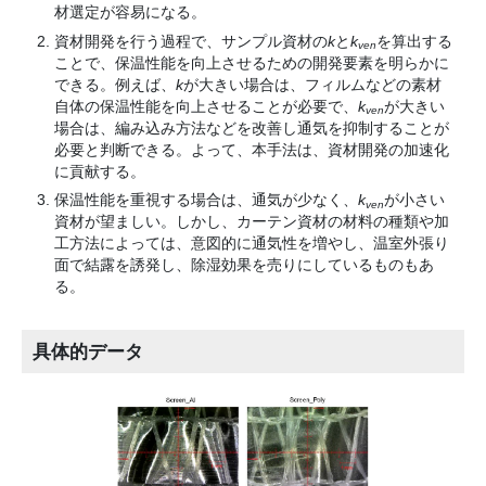
材選定が容易になる。
資材開発を行う過程で、サンプル資材の
k
と
k
を算出する
ven
ことで、保温性能を向上させるための開発要素を明らかに
できる。例えば、
k
が大きい場合は、フィルムなどの素材
自体の保温性能を向上させることが必要で、
k
が大きい
ven
場合は、編み込み方法などを改善し通気を抑制することが
必要と判断できる。よって、本手法は、資材開発の加速化
に貢献する。
保温性能を重視する場合は、通気が少なく、
k
が小さい
ven
資材が望ましい。しかし、カーテン資材の材料の種類や加
工方法によっては、意図的に通気性を増やし、温室外張り
面で結露を誘発し、除湿効果を売りにしているものもあ
る。
具体的データ