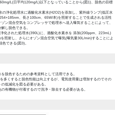
mg/L(日平均120mg/L)以下となっていることから(図1)、脱色の目標
水の浄化処理水に過酸化水素水(H2O2)を添加し、紫外線ランプ(低圧水
54+185nm、長さ100cm、65W/本)を照射することで生成される活性
オゾン混合空気をコンプレッサで処理水へ送入曝気することによって、
分解し脱色できる。
された処理水(390L)に、過酸化水素水を 添加(200ppm、223mL)
を照射し、さらにオゾン混合空気で曝気(曝気量30L/min)することによ
色できる(図3)。
水を脱色するための参考資料として活用できる。
量を多くすると脱色性能は向上するが、電気使用量は増加するのでその
トの低減化を図る必要がある。
色の有機物が付着するので洗浄・除去する必要がある。