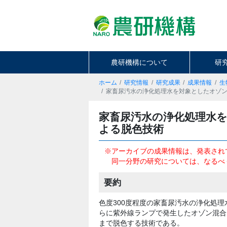
農研機構について
研
ホーム
研究情報
研究成果
成果情報
生
家畜尿汚水の浄化処理水を対象としたオゾ
家畜尿汚水の浄化処理水
よる脱色技術
※アーカイブの成果情報は、発表され
同一分野の研究については、なるべ
要約
色度300度程度の家畜尿汚水の浄化処
らに紫外線ランプで発生したオゾン混合
まで脱色する技術である。