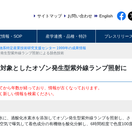
サイトマップ
お問い合わせ
English
究情報・SOP
産学連携・品種・特許
プレスリリー
物系特定産業技術研究支援センター 1999年の成果情報
ン発生型紫外線ランプ照射による脱色技術
を対象としたオゾン発生型紫外線ランプ照射に
てから年数が経っており、情報が古くなっております。
く新しい情報を検索ください。
理水に、過酸化水素水を添加してオゾン発生型紫外線ランプを照射し、さ
空気で曝気して着色成分の有機物を酸化分解し、6時間程度で色度100