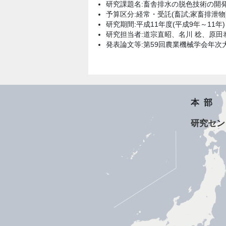
研究課題名:畜舎排水の脱色技術の開
予算区分:経常・受託(畜試;家畜排泄物
研究期間:平成11年度(平成9年～11年)
研究担当者:道宗直昭、名川 稔、原田
発表論文等:第59回農業機械学会年次大
本部
研究セン