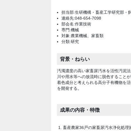
担当部:生研機構・畜産工学研究部・
連絡先:048-654-7098
部会名:作業技術
専門:機械
対象:農業機械、家畜類
分類:研究
背景・ねらい
汚濁濃度の高い家畜尿汚水を活性汚泥法
川や用水等への放流時に脱色することが
着色成分と考えられる高分子有機物を活
を開発する。
成果の内容・特徴
畜産農家36戸の家畜尿汚水浄化処理施