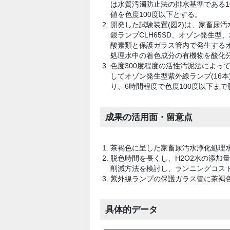
は水質汚濁防止法の排水基準である160
値を色度100度以下とする。
開発した試験装置(図2)は、家畜尿汚
銀ランプCLH65SD、オゾン発生型、2
酸素類と保護ガラス管内で発生する
処理水中の着色成分の有機物を酸化
色度300度程度の活性汚泥法によって浄化
してオゾン発生型紫外線ランプ(16本)
り、6時間程度で色度100度以下まで脱
成果の活用面・留意点
茶褐色に呈した家畜尿汚水浄化処理
脱色時間を長くし、H2O2水の添加
削減方法を検討し、ランニングコス
紫外線ランプの保護ガラス管に茶褐
具体的データ