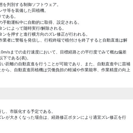
状態を判別する制御ソフトウェア。
センサ等を装備した田植機。
りである。
前の手動運転中に自動的に取得、設定される。
ボタンによって随時実行/解除される。
ボタンを押すと進行横方向のズレ修正が行われる。
と作業者に警報を発信し、行程終端で植付けを終了すると自動直進は解
.0m/sまでの走行速度において、目標経路との平行度でみて概ね偏差
)以下である(表)。
長い距離の自動直進を行うことが可能であり、また、自動直進中に苗補
とから、自動直進田植機は労働負担の軽減や作業能率、作業精度の向上
行し、市販化する予定である。
ズレが大きくなった場合は、経路修正ボタンにより適宜ズレ修正を行