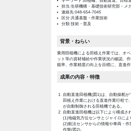
キーワード:田植機、自動直進、目標
担当:生研機構・基礎技術研究部・メ
連絡先:048-654-7045
区分:共通基盤・作業技術
分類:技術・普及
背景・ねらい
乗用田植機による田植え作業では、オペ
ット等の資材補給や作業状況の確認、作
能率、作業精度の向上を目標に、直進作
成果の内容・特徴
自動直進田植機(図1)は、自動操舵
田植え作業における直進作業行程で
が自動制御される田植機である。
自動直進田植機は以下により構成さ
(1)地磁気方位センサとジャイロに
(2)航法センサからの情報や車両・
作盤(図2)。