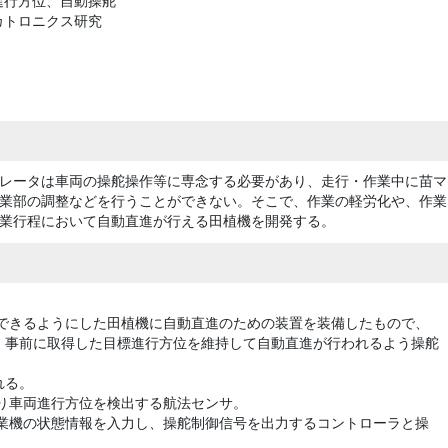
進行方位、自動操舵
カトロニクス研究
レータは車両の操舵操作等に専念する必要があり、走行・作業中に苗マ
業部の調整などを行うことができない。そこで、作業の軽労化や、作業
業行程において自動直進が行える田植機を開発する。
ができるようにした田植機に自動直進のための装置を装備したもので、
、事前に取得した目標進行方位を維持して自動直進が行われるよう操舵
れる。
より車両進行方位を検出する航法センサ。
作業機の状態情報を入力し、操舵制御信号を出力するコントローラと操