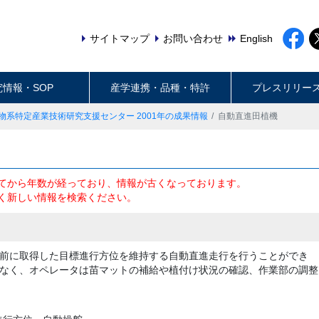
サイトマップ
お問い合わせ
English
究情報・SOP
産学連携・品種・特許
プレスリリー
物系特定産業技術研究支援センター 2001年の成果情報
自動直進田植機
てから年数が経っており、情報が古くなっております。
く新しい情報を検索ください。
前に取得した目標進行方位を維持する自動直進走行を行うことができ
なく、オペレータは苗マットの補給や植付け状況の確認、作業部の調整