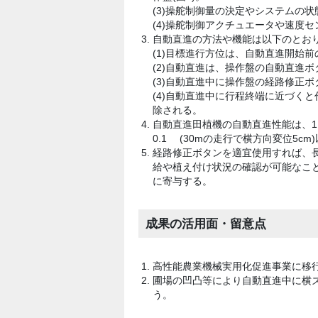
(3)操舵制御量の決定やシステムの
(4)操舵制御アクチュエータや速度
自動直進の方法や機能は以下のとお
(1)目標進行方位は、自動直進開始
(2)自動直進は、操作盤の自動直進
(3)自動直進中に操作盤の経路修正
(4)自動直進中に行程終端に近づく
除される。
自動直進田植機の自動直進性能は、1
0.1 ゚(30mの走行で横方向変位5cm
経路修正ボタンを適宜使用すれば、
給や植え付け状況の確認が可能なこ
に寄与する。
成果の活用面・留意点
高性能農業機械実用化促進事業に移
圃場の凹凸等により自動直進中に横
う。