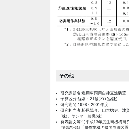
その他
研究課題名:農用車両用自律直進装置
予算区分:経常・21緊プロ(委託)
研究期間:1998～2001年度
研究担当者:松尾陽介、山本聡史、津賀
(株)、ヤンマー農機(株)
発表論文等:1)平成13年度生研機構研
2)特許出願「農作業機の操向制御装置」(特