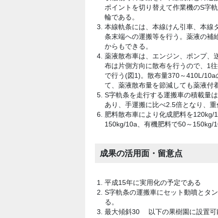
ポイントを切り替えて作業機のS字
輪である。
本線軌条には、本線けん引車、本線
条末端への運搬等を行う。薬液の補
からもできる。
薬液散布車は、エンジン、ポンプ、
布は片側方向に散布を行うので、1
で行う(図1)。散布量370～410L/
て、薬液散布量を節減しても薬液付着
S字軌条を走行する運搬車の積載量は2
あり、手運搬に比べ2.5倍となり、重
肥料散布車により化成肥料を120kg/
150kg/10a、有機肥料で50～150
成果の活用面・留意点
平成15年に実用化の予定である
S字軌条の運搬車にセット動噴とタ
る。
最大傾斜30 ゚以下の果樹園に設置