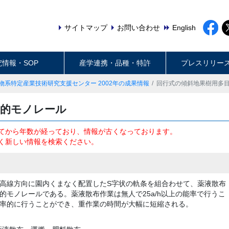
サイトマップ
お問い合わせ
English
究情報・SOP
産学連携・品種・特許
プレスリリー
物系特定産業技術研究支援センター 2002年の成果情報
回行式の傾斜地果樹用多
目的モノレール
てから年数が経っており、情報が古くなっております。
く新しい情報を検索ください。
高線方向に園内くまなく配置したS字状の軌条を組合わせて、薬液散布
的モノレールである。薬液散布作業は無人で25a/h以上の能率で行うこ
率的に行うことができ、重作業の時間が大幅に短縮される。