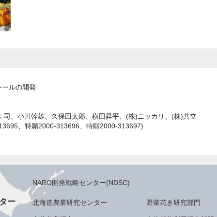
レールの開発
 司、小川幹雄、久保田太郎、横田昇平、(株)ニッカリ、(株)共立
95、特願2000-313696、特願2000-313697)
NARO開発戦略センター(NDSC)
ター
北海道農業研究センター
野菜花き研究部門