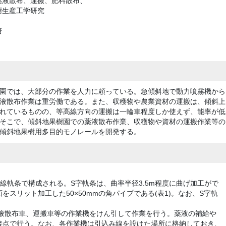
薬液散布、運搬、肥料散布、
樹生産工学研究
培
園では、大部分の作業を人力に頼っている。急傾斜地で動力噴霧機から
液散布作業は重労働である。また、収穫物や農業資材の運搬は、傾斜上
れているものの、等高線方向の運搬は一輪車程度しか使えず、能率が低
そこで、傾斜地果樹園での薬液散布作業、収穫物や資材の運搬作業等の
傾斜地果樹用多目的モノレールを開発する。
線軌条で構成される。S字軌条は、曲率半径3.5m程度に曲げ加工がで
スリット加工した50×50mmの角パイプである(表1)。なお、S字軌
薬液散布車、運搬車等の作業機をけん引して作業を行う。薬液の補給や
接点で行う。なお、各作業機は引込み線を設けた場所に格納しておき、