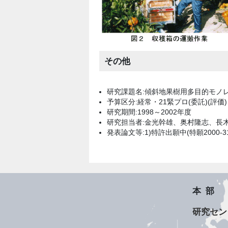
その他
研究課題名:傾斜地果樹用多目的モノ
予算区分:経常・21緊プロ(委託)(評価)
研究期間:1998～2002年度
研究担当者:金光幹雄、奥村隆志、長木
発表論文等:1)特許出願中(特願2000-3136
本部
研究セン