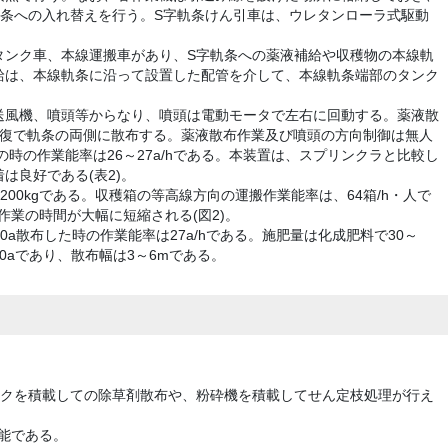
軌条への入れ替えを行う。S字軌条けん引車は、ウレタンローラ式駆動
タンク車、本線運搬車があり、S字軌条への薬液補給や収穫物の本線軌
給は、本線軌条に沿って設置した配管を介して、本線軌条端部のタンク
送風機、噴頭等からなり、噴頭は電動モータで左右に回動する。薬液散
往復で軌条の両側に散布する。薬液散布作業及び噴頭の方向制御は無人
10aの時の作業能率は26～27a/hである。本装置は、スプリンクラと比較し
は良好である(表2)。
00kgである。収穫箱の等高線方向の運搬作業能率は、64箱/h・人で
作業の時間が大幅に短縮される(図2)。
10a散布した時の作業能率は27a/hである。施肥量は化成肥料で30～
kg/10aであり、散布幅は3～6mである。
ンクを積載しての除草剤散布や、粉砕機を積載してせん定枝処理が行え
可能である。