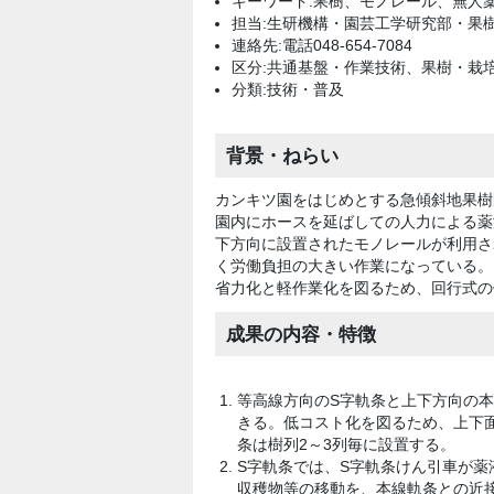
キーワード:果樹、モノレール、無人
担当:生研機構・園芸工学研究部・果
連絡先:電話048-654-7084
区分:共通基盤・作業技術、果樹・栽
分類:技術・普及
背景・ねらい
カンキツ園をはじめとする急傾斜地果樹
園内にホースを延ばしての人力による薬
下方向に設置されたモノレールが利用さ
く労働負担の大きい作業になっている。
省力化と軽作業化を図るため、回行式の
成果の内容・特徴
等高線方向のS字軌条と上下方向の本
きる。低コスト化を図るため、上下面を
条は樹列2～3列毎に設置する。
S字軌条では、S字軌条けん引車が
収穫物等の移動を、本線軌条との近