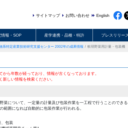
サイトマップ
お問い合わせ
English
究情報・SOP
産学連携・品種・特許
プレスリリー
物系特定産業技術研究支援センター 2002年の成果情報
軟弱野菜用計量・包装機
てから年数が経っており、情報が古くなっております。
く新しい情報を検索ください。
野菜について、一定量の計量及び包装作業を一工程で行うことのできる
の範囲になれば自動的に包装作業が行われる。
量、包装