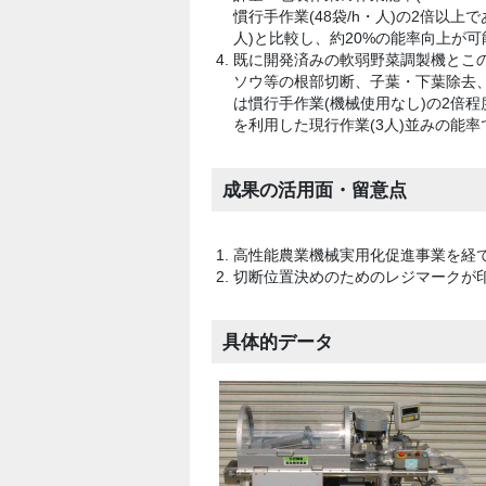
慣行手作業(48袋/h・人)の2倍以上
人)と比較し、約20%の能率向上が
既に開発済みの軟弱野菜調製機とこ
ソウ等の根部切断、子葉・下葉除去
は慣行手作業(機械使用なし)の2倍
を利用した現行作業(3人)並みの能率
成果の活用面・留意点
高性能農業機械実用化促進事業を経て
切断位置決めのためのレジマークが
具体的データ