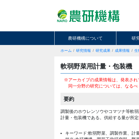
農研機構について
研
ホーム
研究情報
研究成果
成果情報
生
軟弱野菜用計量・包装機
※アーカイブの成果情報は、発表され
同一分野の研究については、なるべ
要約
調製後のホウレンソウやコマツナ等軟弱
計量・包装機である。供給する量が所定
キーワード:軟弱野菜、調製作業、計