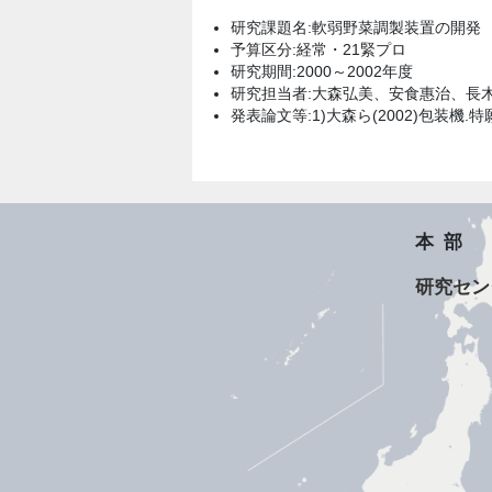
研究課題名:軟弱野菜調製装置の開発
予算区分:経常・21緊プロ
研究期間:2000～2002年度
研究担当者:大森弘美、安食惠治、長木
発表論文等:1)大森ら(2002)包装機.特願2
本部
研究セン