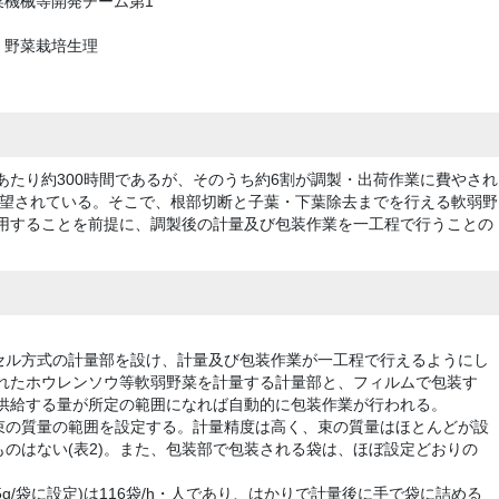
菜機械等開発チーム第1
・野菜栽培生理
あたり約300時間であるが、そのうち約6割が調製・出荷作業に費やされ
望されている。そこで、根部切断と子葉・下葉除去までを行える軟弱野
利用することを前提に、調製後の計量及び包装作業を一工程で行うことの
セル方式の計量部を設け、計量及び包装作業が一工程で行えるようにし
されたホウレンソウ等軟弱野菜を計量する計量部と、フィルムで包装す
に供給する量が所定の範囲になれば自動的に包装作業が行われる。
束の質量の範囲を設定する。計量精度は高く、束の質量はほとんどが設
のはない(表2)。また、包装部で包装される袋は、ほぼ設定どおりの
5g/袋に設定)は116袋/h・人であり、はかりで計量後に手で袋に詰める