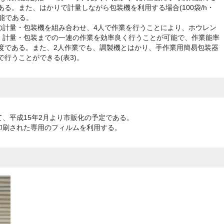
である。また、はかりで計量しながら包装機を利用する場合(100袋/h・
可能である。
の計量・包装機を組み合わせ、4人で作業を行うことにより、ホウレン
、計量・包装までの一連の作業を効率良く行うことが可能で、作業能率
程度である。また、2人作業でも、調製機とはかり、手作業用簡易包装器
で行うことができる(表3)。
、平成15年2月より市販化の予定である。
印刷された専用のフィルムを利用する。