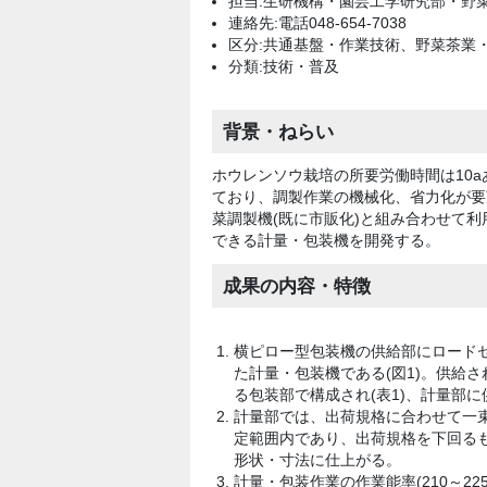
担当:生研機構・園芸工学研究部・野
連絡先:電話048-654-7038
区分:共通基盤・作業技術、野菜茶業
分類:技術・普及
背景・ねらい
ホウレンソウ栽培の所要労働時間は10a
ており、調製作業の機械化、省力化が要
菜調製機(既に市販化)と組み合わせて
できる計量・包装機を開発する。
成果の内容・特徴
横ピロー型包装機の供給部にロード
た計量・包装機である(図1)。供給
る包装部で構成され(表1)、計量部
計量部では、出荷規格に合わせて一
定範囲内であり、出荷規格を下回るも
形状・寸法に仕上がる。
計量・包装作業の作業能率(210～22