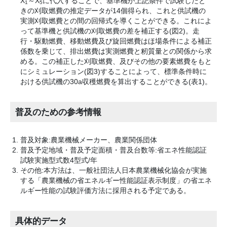
X
～X
に代入することで、基準機が上記条件で試験したと
1
5
きの刈取燃費の推定データが14個得られ、これと供試機の
実測刈取燃費との間の回帰式を導くことができる。これによ
って基準機と供試機の刈取燃費の差を補正する(図2)。走
行・駆動燃費、移動燃費及び旋回燃費はほ場条件による補正
係数を乗じて、排出燃費は実測燃費と籾質量との関係から求
める。この補正した刈取燃費、及びその他の要素燃費をもと
にシミュレーション(図3)することによって、標準条件時に
おける供試機の30a収穫燃費を算出することができる(表1)。
普及のための参考情報
普及対象:農業機械メーカー、農業関係団体
普及予定地域・普及予定面積・普及台数等:省エネ性能認証
試験実施型式数4型式/年
その他:本方法は、一般社団法人日本農業機械化協会が実施
する「農業機械の省エネルギー性能認証表示制度」の省エネ
ルギー性能の試験評価方法に採用される予定である。
具体的データ