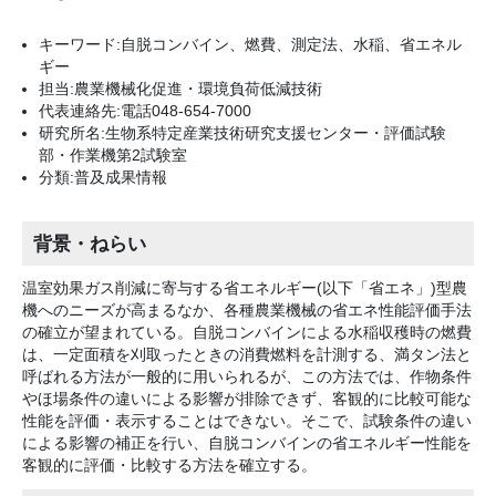
キーワード:自脱コンバイン、燃費、測定法、水稲、省エネル
ギー
担当:農業機械化促進・環境負荷低減技術
代表連絡先:電話048-654-7000
研究所名:生物系特定産業技術研究支援センター・評価試験
部・作業機第2試験室
分類:普及成果情報
背景・ねらい
温室効果ガス削減に寄与する省エネルギー(以下「省エネ」)型農
機へのニーズが高まるなか、各種農業機械の省エネ性能評価手法
の確立が望まれている。自脱コンバインによる水稲収穫時の燃費
は、一定面積を刈取ったときの消費燃料を計測する、満タン法と
呼ばれる方法が一般的に用いられるが、この方法では、作物条件
やほ場条件の違いによる影響が排除できず、客観的に比較可能な
性能を評価・表示することはできない。そこで、試験条件の違い
による影響の補正を行い、自脱コンバインの省エネルギー性能を
客観的に評価・比較する方法を確立する。