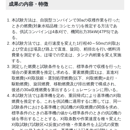
成果の内容・特徴
本試験方法は、自脱型コンバインで30aの収穫作業を行った
ときの燃費(対象水稲品種:コシヒカリ)を推定する方法であ
る。供試コンバインは4条刈で、機関出力35kW(47PS)であ
る。
本試験方法では、走行速度を変えた1行程40～50mの刈取お
よび空走(ほ場及び路上で直進、旋回)、籾排出を行い燃料消
費量を測定する。ほ場での空走は、タンク内籾量を変え実施
する。
測定した燃費と試験条件をもとに、標準条件で収穫を行った
場合の要素燃費を推定し求める。要素燃費(図1)は、直進刈
取燃費(=刈取脱穀・選別処理燃費(以下、刈取燃費)+走行・
駆動燃費)、旋回燃費、移動燃費及び排出燃費で構成され、
後述の30a収穫燃費を算出するシミュレーションに用いる。
本試験方法では基準機を定め、重回帰式により基準機の刈取
燃費を推定する。これを供試機に適用するに際しては、同一
試験条件における基準機と供試機の刈取燃費の関係を求め、
標準条件のときの基準機の値から標準条件のときの供試機の
値を導出することとする。刈取条数や作業速度を種々変えた
刈取試験(7試験区×2反復)の作物・作業条件を上記式の変数