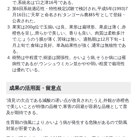
で,系統名は‘口之津16号’である。
第6回系統適応性・特性検定試験で検討され,平成5年(1993)7
月16日に‘天草’と命名され‘タンゴール農林5号’として登録・
公表された。
果実は200g位で玉揃いは良。果形は扁球形。果皮は薄く,赤
橙色を呈し,滑らかで美しい。香りも良い。肉質は柔軟多汁
で,じょうのう膜が薄く,苦味は無い。適熟期は12月下旬～1
月上旬で,食味は良好。単為結果性が強く,通常は無核性であ
る。
樹勢は中程度で,樹姿は開張性。かいよう病,そうか病には罹
病性であるが,ウンシュウミカン並かやや弱い程度で栽培性
は優れている。
成果の活用面・留意点
‘清見’の欠点である減酸の遅い点が改良されたうえ,外観が赤橙色
で美しいことが特徴の品種で,寒害の回避が容易な品種として普
及が期待できる。
生育期の強風により,かいよう病が発生する危険があるので防風
対策が肝要である。