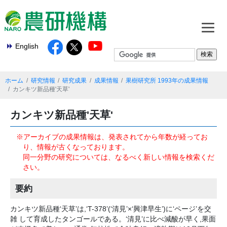
English
ホーム
研究情報
研究成果
成果情報
果樹研究所 1993年の成果情報
カンキツ新品種'天草'
カンキツ新品種'天草'
※アーカイブの成果情報は、発表されてから年数が経ってお
り、情報が古くなっております。
同一分野の研究については、なるべく新しい情報を検索くだ
さい。
要約
カンキツ新品種‘天草’は,‘T-378’(‘清見’×‘興津早生’)に‘ページ’を交
雑 して育成したタンゴールである。‘清見’に比べ減酸が早く,果面