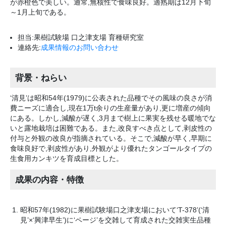
が赤橙色で美しい。通常,無核性で食味良好。適熟期は12月下旬
～1月上旬である。
担当:果樹試験場 口之津支場 育種研究室
連絡先:
成果情報のお問い合わせ
背景・ねらい
‘清見’は昭和54年(1979)に公表された品種でその風味の良さが消
費ニーズに適合し,現在1万t余りの生産量があり,更に増産の傾向
にある。しかし,減酸が遅く,3月まで樹上に果実を残せる暖地でな
いと露地栽培は困難である。また,改良すべき点として,剥皮性の
付与と外観の改良が指摘されている。そこで,減酸が早く,早期に
食味良好で,剥皮性があり,外観がより優れたタンゴールタイプの
生食用カンキツを育成目標とした。
成果の内容・特徴
昭和57年(1982)に果樹試験場口之津支場において‘T-378’(‘清
見’×‘興津早生’)に‘ページ’を交雑して育成された交雑実生品種