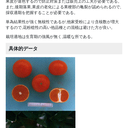
果皮が退色するので防止対策または販売上の工夫が必要である。
また,後期落果,果皮の老化による果梗部の亀裂が認められるので,
採収適期を把握することが必要である。
単為結果性が強く無核性であるが,他家受粉により含核数が増大
するので,花粉稔性の高い他品種との混植は避けた方が良い。
栽培適地は生育期の強風が無く,温暖な所である。
具体的データ