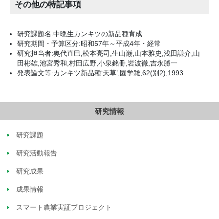
その他の特記事項
研究課題名:中晩生カンキツの新品種育成
研究期間・予算区分:昭和57年～平成4年・経常
研究担当者:奥代直巳,松本亮司,生山巌,山本雅史,浅田謙介,山
田彬雄,池宮秀和,村田広野,小泉銘冊,岩波徹,吉永勝一
発表論文等:カンキツ新品種‘天草’,園学雑,62(別2),1993
研究情報
研究課題
研究活動報告
研究成果
成果情報
スマート農業実証プロジェクト