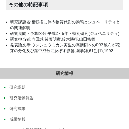
その他の特記事項
研究課題名:相転換に伴う物質代謝の動態とジュベニリティと
の関連解明
研究期間・予算区分:平成2～5年・特別研究(ジュベニリティ)
研究担当者:内田誠,後藤明彦,鈴木勝征,山田彬雄
発表論文等:ウンシュウミカン実生の高接樹へのPBZ散布が花
芽の分化及び葉中成分に及ぼす影響,園学雑,61(別1),1992
研究情報
研究課題
研究活動報告
研究成果
成果情報