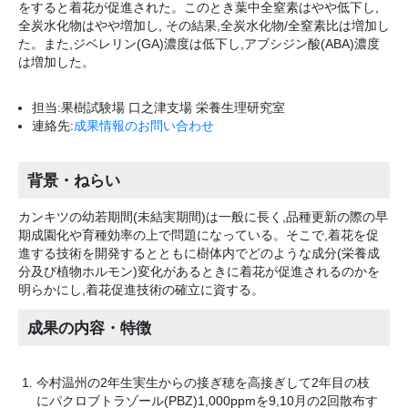
をすると着花が促進された。このとき葉中全窒素はやや低下し,
全炭水化物はやや増加し, その結果,全炭水化物/全窒素比は増加し
た。また,ジベレリン(GA)濃度は低下し,アブシジン酸(ABA)濃度
は増加した。
担当:果樹試験場 口之津支場 栄養生理研究室
連絡先:
成果情報のお問い合わせ
背景・ねらい
カンキツの幼若期間(未結実期間)は一般に長く,品種更新の際の早
期成園化や育種効率の上で問題になっている。そこで,着花を促
進する技術を開発するとともに樹体内でどのような成分(栄養成
分及び植物ホルモン)変化があるときに着花が促進されるのかを
明らかにし,着花促進技術の確立に資する。
成果の内容・特徴
今村温州の2年生実生からの接ぎ穂を高接ぎして2年目の枝
にパクロブトラゾール(PBZ)1,000ppmを9,10月の2回散布す