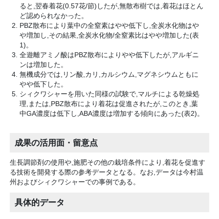
ると,翌春着花(0.57花/節)したが,無散布樹では,着花はほとん
ど認められなかった。
PBZ散布により葉中の全窒素はやや低下し,全炭水化物はや
や増加し,その結果,全炭水化物/全窒素比はやや増加した(表
1)。
全遊離アミノ酸はPBZ散布によりやや低下したが,アルギニ
ンは増加した。
無機成分では,リン酸,カリ,カルシウム,マグネシウムともに
やや低下した。
シィクワシャーを用いた同様の試験で,マルチによる乾燥処
理,または,PBZ散布により着花は促進されたが,このとき,葉
中GA濃度は低下し,ABA濃度は増加する傾向にあった(表2)。
成果の活用面・留意点
生長調節剤の使用や,施肥その他の栽培条件により,着花を促進す
る技術を開発する際の参考データとなる。なお,データは今村温
州およびシィクワシャーでの事例である。
具体的データ