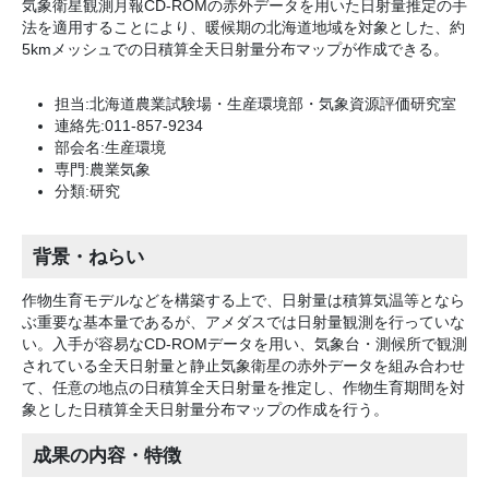
気象衛星観測月報CD-ROMの赤外データを用いた日射量推定の手
法を適用することにより、暖候期の北海道地域を対象とした、約
5kmメッシュでの日積算全天日射量分布マップが作成できる。
担当:北海道農業試験場・生産環境部・気象資源評価研究室
連絡先:011-857-9234
部会名:生産環境
専門:農業気象
分類:研究
背景・ねらい
作物生育モデルなどを構築する上で、日射量は積算気温等となら
ぶ重要な基本量であるが、アメダスでは日射量観測を行っていな
い。入手が容易なCD-ROMデータを用い、気象台・測候所で観測
されている全天日射量と静止気象衛星の赤外データを組み合わせ
て、任意の地点の日積算全天日射量を推定し、作物生育期間を対
象とした日積算全天日射量分布マップの作成を行う。
成果の内容・特徴