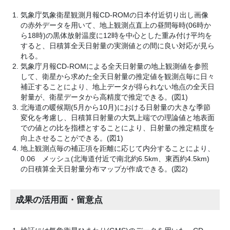
気象庁気象衛星観測月報CD-ROMの日本付近切り出し画像
の赤外データを用いて、地上観測点直上の昼間毎時(06時か
ら18時)の黒体放射温度に12時を中心とした重み付け平均を
すると、日積算全天日射量の実測値との間に良い対応が見ら
れる。
気象庁月報CD-ROMによる全天日射量の地上観測値を参照
して、衛星から求めた全天日射量の推定値を観測点毎に日々
補正することにより、地上データが得られない地点の全天日
射量が、衛星データから高精度で推定できる。(図1)
北海道の暖候期(5月から10月)における日射量の大きな季節
変化を考慮し、日積算日射量の大気上端での理論値と地表面
での値との比を指標とすることにより、日射量の推定精度を
向上させることができる。(図1)
地上観測点毎の補正項を距離に応じて内分することにより、
0.06゚メッシュ(北海道付近で南北約6.5km、東西約4.5km)
の日積算全天日射量分布マップが作成できる。(図2)
成果の活用面・留意点