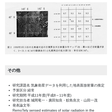
その他
研究課題名:気象衛星データを利用した地表面放射量の推定
予算区分:経常
研究期間:平成11年度(平成8～11年度)
研究担当者:城岡竜一・廣田知良・鮫島良次・山田一茂
発表論文等:
RemoTely sensed estimates of solar radiation in the