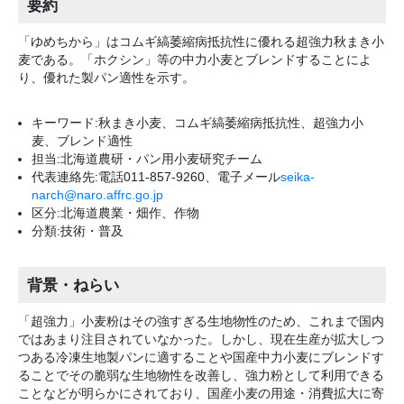
要約
「ゆめちから」はコムギ縞萎縮病抵抗性に優れる超強力秋まき小
麦である。「ホクシン」等の中力小麦とブレンドすることによ
り、優れた製パン適性を示す。
キーワード:秋まき小麦、コムギ縞萎縮病抵抗性、超強力小
麦、ブレンド適性
担当:北海道農研・パン用小麦研究チーム
代表連絡先:電話011-857-9260、電子メール
seika-
narch@naro.affrc.go.jp
区分:北海道農業・畑作、作物
分類:技術・普及
背景・ねらい
「超強力」小麦粉はその強すぎる生地物性のため、これまで国内
ではあまり注目されていなかった。しかし、現在生産が拡大しつ
つある冷凍生地製パンに適することや国産中力小麦にブレンドす
ることでその脆弱な生地物性を改善し、強力粉として利用できる
ことなどが明らかにされており、国産小麦の用途・消費拡大に寄