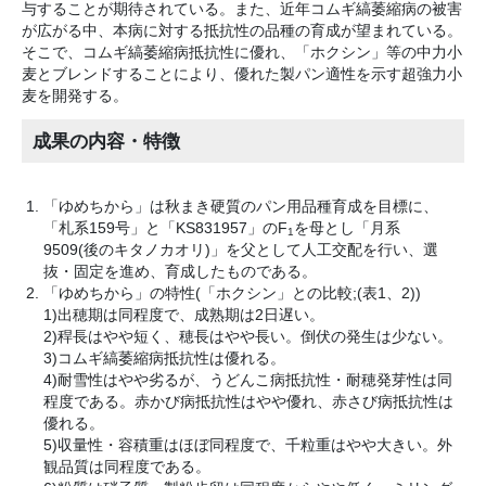
与することが期待されている。また、近年コムギ縞萎縮病の被害
が広がる中、本病に対する抵抗性の品種の育成が望まれている。
そこで、コムギ縞萎縮病抵抗性に優れ、「ホクシン」等の中力小
麦とブレンドすることにより、優れた製パン適性を示す超強力小
麦を開発する。
成果の内容・特徴
「ゆめちから」は秋まき硬質のパン用品種育成を目標に、
「札系159号」と「KS831957」のF
を母とし「月系
1
9509(後のキタノカオリ)」を父として人工交配を行い、選
抜・固定を進め、育成したものである。
「ゆめちから」の特性(「ホクシン」との比較;(表1、2))
1)出穂期は同程度で、成熟期は2日遅い。
2)稈長はやや短く、穂長はやや長い。倒伏の発生は少ない。
3)コムギ縞萎縮病抵抗性は優れる。
4)耐雪性はやや劣るが、うどんこ病抵抗性・耐穂発芽性は同
程度である。赤かび病抵抗性はやや優れ、赤さび病抵抗性は
優れる。
5)収量性・容積重はほぼ同程度で、千粒重はやや大きい。外
観品質は同程度である。