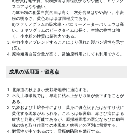
6)粉質は硝子質、製粉歩留は同程度からやや低く、ミリング
スコアはやや低い。
7)60%粉の粗蛋白質含量は高く、灰分含量はやや高い。小麦
粉の明るさ、黄色みはほぼ同程度である。
8)ファリノグラムの吸水率・バロリーメーターバリュウは高
い。ミキソグラムのピークタイムは長く、生地の物性は強
く、小麦粉の性質は超強力である。
中力小麦とブレンドすることにより優れた製パン適性を示す
(図)。
原粒粗蛋白質含量が高く、醤油原料用としても利用できる。
成果の活用面・留意点
北海道の秋まき小麦栽培地帯に適応する。
不良土壌環境では、早期に枯れ上がり収量が低下することが
ある。
気象および土壌条件により、葉身に斑点状またはかすり状に
黄化する現象がみられる。これらは条斑病、赤さび病による
症状と判別が可能であるが、原採種圃場の選定ならびに病害
株の抜き取り作業での本現象と病害との区別に留意する。
耐雪性が中であるので、雪腐病防除を励行する。