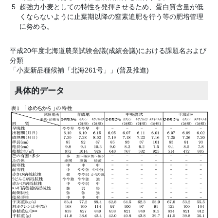
超強力小麦としての特性を発揮させるため、蛋白質含量が低
くならないように止葉期以降の窒素追肥を行う等の肥培管理
に努める。
平成20年度北海道農業試験会議(成績会議)における課題名および
分類
「小麦新品種候補「北海261号」」(普及推進)
具体的データ