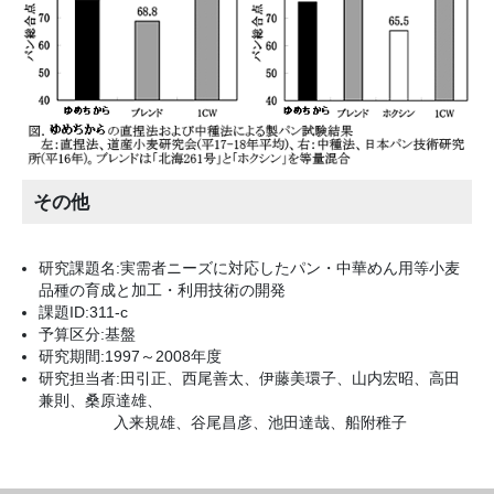
その他
研究課題名:実需者ニーズに対応したパン・中華めん用等小麦
品種の育成と加工・利用技術の開発
課題ID:311-c
予算区分:基盤
研究期間:1997～2008年度
研究担当者:田引正、西尾善太、伊藤美環子、山内宏昭、高田
兼則、桑原達雄、
入来規雄、谷尾昌彦、池田達哉、船附稚子