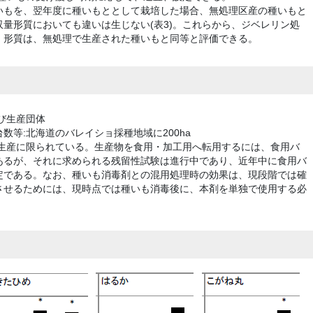
いもを、翌年度に種いもととして栽培した場合、無処理区産の種いもと
量形質においても違いは生じない(表3)。これらから、ジベレリン処
・形質は、無処理で生産された種いもと同等と評価できる。
び生産団体
数等:北海道のバレイショ採種地域に200ha
も生産に限られている。生産物を食用・加工用へ転用するには、食用バ
あるが、それに求められる残留性試験は進行中であり、近年中に食用バ
定である。なお、種いも消毒剤との混用処理時の効果は、現段階では確
させるためには、現時点では種いも消毒後に、本剤を単独で使用する必