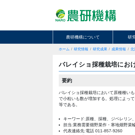
農研機構について
研
ホーム
研究情報
研究成果
成果情報
北
バレイショ採種栽培にお
要約
バレイショ採種栽培において原種種いも
で小粒いも数が増加する。処理によって
等である。
キーワード:原種、採種、ジベレリン
担当:業務需要畑野菜作・寒地畑野菜
代表連絡先:電話 011-857-9260