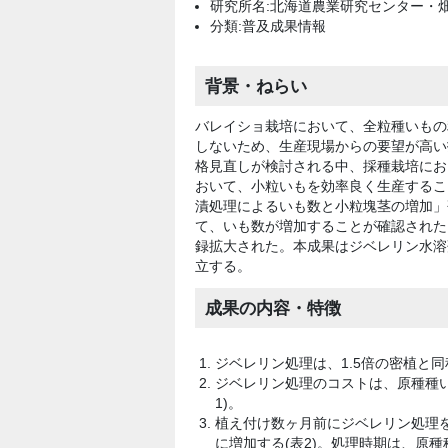
研究所名:北海道農業研究センター・
分類:普及成果情報
背景・ねらい
バレイショ栽培において、全粒種いもの
しないため、生産現場からの要望が高い
格見直しが検討される中、採種栽培にお
おいて、小粒いもを効率良く生産するこ
漬処理によるいも数と小粒塊茎の増加」研
て、いも数が増加することが確認された。
録拡大された。本成果はジベレリン水溶
立する。
成果の内容・特徴
ジベレリン処理は、1.5倍の密植と同
ジベレリン処理のコストは、原種種
1)。
植え付け数ヶ月前にジベレリン処理
に増加する(表2)。処理時期は、原