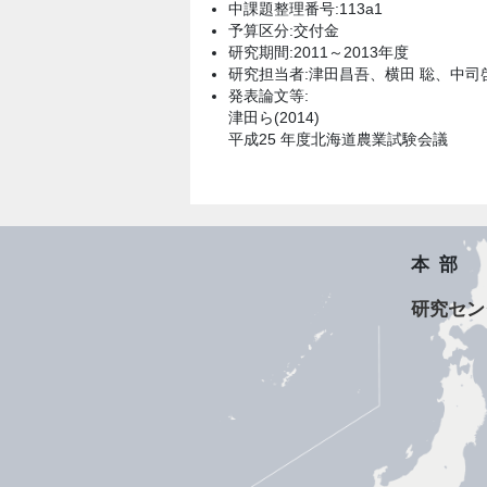
中課題整理番号:113a1
予算区分:交付金
研究期間:2011～2013年度
研究担当者:津田昌吾、横田 聡、中司
発表論文等:
津田ら(2014)
平成25 年度北海道農業試験会議
本部
研究セン