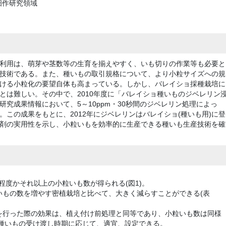
畑作研究領域
利用は、萌芽や茎数等の生育を揃えやすく、いも切りの作業等も必要と
技術である。また、種いもの取引規格について、より小粒サイズへの規
ける小粒化の要望自体も高まっている。しかし、バレイショ採種栽培に
とは難しい。その中で、2010年度に「バレイショ種いものジベレリン
究成果情報において、5～10ppm・30秒間のジベレリン処理によっ
この成果をもとに、2012年にジベレリンはバレイショ(種いも用)に登
剤の実用性を示し、小粒いもを効率的に生産できる種いも生産技術を確
程度かそれ以上の小粒いも数が得られる(図1)。
いもの数を増やす密植栽培と比べて、大きく減らすことができる(表
を行った際の効果は、植え付け前処理と同等であり、小粒いも数は同様
種種いもの受け渡し時期に応じて、適宜、設定できる。