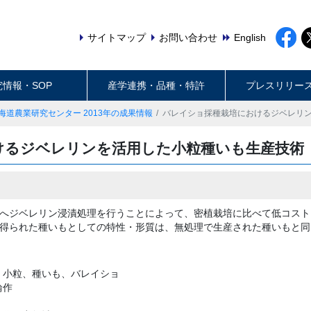
サイトマップ
お問い合わせ
English
究情報・SOP
産学連携・品種・特許
プレスリリー
海道農業研究センター 2013年の成果情報
バレイショ採種栽培におけるジベレリ
けるジベレリンを活用した小粒種いも生産技術
へジベレリン浸漬処理を行うことによって、密植栽培に比べて低コスト
得られた種いもとしての特性・形質は、無処理で生産された種いもと同
、小粒、種いも、バレイショ
輪作