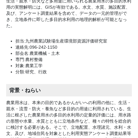
生活・親水・防火など多用途に用いられる農業用水の多目的水利
用の実態解明には、GISが有効である。水文、水質、施設配置、
及び、アンケート調査結果を含めて、データの一元的管理がで
き、立地条件に即した多目的水利用の地理的解析が可能となっ
た。
担当:九州農業試験場生産環境部資源評価研究室
連絡先:096-242-1150
部会名:農業機械・土木
専門:農村整備
対象:農業工学
分類:研究、行政
背景・ねらい
農業用水は、本来の目的であるかんがいへの利用の他に、生活・
親水・流雪・防火・養魚など多目的の用途に利用されている。生
活に根ざした農業用水の多目的水利用の定量的評価には、用水路
の形態や水量、水質とともに立地条件など、種々の特性を総合的
に検討する必要がある。そこで、立地配置、水理諸元、水利・水
文、及び、地域住民を対象とした利用実態アンケート調査結果等