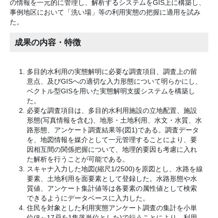
の情報を一元的に管理し、解析するシステムをGIS上に構築し、
事例地区において「洗い場」等の利用実態の把握に適用を試み
た。
成果の内容・特徴
多目的水利用の実態解明に必要な調査項目、調査上の留
意点、及びGISへの適切な入力形態について明らかにし、
ベクトル型GISを用いた実態解明支援システムを構築し
た。
必要な調査項目は、多目的水利用施設の立地配置、施設
形態(写真情報を含む)、地形・土地利用、水文・水質、水
路形態、アンケート調査結果等(図1)である。調査データ
を、地図情報を媒介として一元管理することにより、要
因相互間の関係把握について、地理的要因も考慮に入れ
た解析を行うことが可能である。
スキャナ入力した地図(縮尺1/2500)を原図とし、水路を線
要素、土地利用を面要素として登録した。水路形態や水
質値、アンケート集計値等は各要素の属性値として検索
できるようにデータベースに入力した。
住民を対象とした利用実態アンケート調査の集計を小単
位(8～17戸を1集落単位とした)で行うことにより、利用