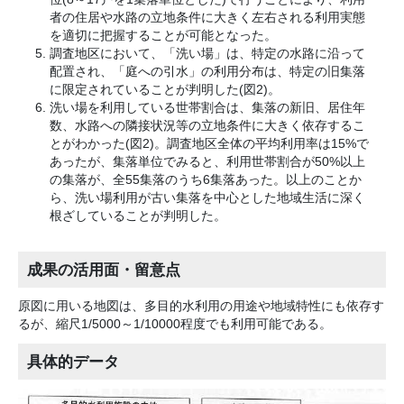
者の住居や水路の立地条件に大きく左右される利用実態
を適切に把握することが可能となった。
調査地区において、「洗い場」は、特定の水路に沿って
配置され、「庭への引水」の利用分布は、特定の旧集落
に限定されていることが判明した(図2)。
洗い場を利用している世帯割合は、集落の新旧、居住年
数、水路への隣接状況等の立地条件に大きく依存するこ
とがわかった(図2)。調査地区全体の平均利用率は15%で
あったが、集落単位でみると、利用世帯割合が50%以上
の集落が、全55集落のうち6集落あった。以上のことか
ら、洗い場利用が古い集落を中心とした地域生活に深く
根ざしていることが判明した。
成果の活用面・留意点
原図に用いる地図は、多目的水利用の用途や地域特性にも依存す
るが、縮尺1/5000～1/10000程度でも利用可能である。
具体的データ