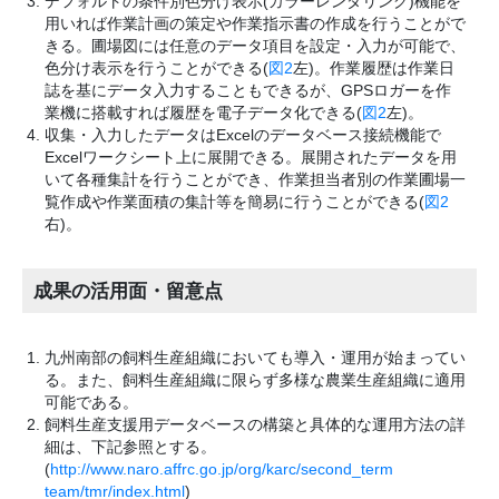
デフォルトの条件別色分け表示(カラーレンダリング)機能を
用いれば作業計画の策定や作業指示書の作成を行うことがで
きる。圃場図には任意のデータ項目を設定・入力が可能で、
色分け表示を行うことができる(
図2
左)。作業履歴は作業日
誌を基にデータ入力することもできるが、GPSロガーを作
業機に搭載すれば履歴を電子データ化できる(
図2
左)。
収集・入力したデータはExcelのデータベース接続機能で
Excelワークシート上に展開できる。展開されたデータを用
いて各種集計を行うことができ、作業担当者別の作業圃場一
覧作成や作業面積の集計等を簡易に行うことができる(
図2
右)。
成果の活用面・留意点
九州南部の飼料生産組織においても導入・運用が始まってい
る。また、飼料生産組織に限らず多様な農業生産組織に適用
可能である。
飼料生産支援用データベースの構築と具体的な運用方法の詳
細は、下記参照とする。
(
http://www.naro.affrc.go.jp/org/karc/second_term
team/tmr/index.html
)