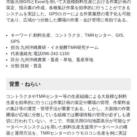
市販汎用GISとExcelを用いて大規模飼料生産における作業計画の
策定、指示書の作成、各種集計作業を効率的に行うことができる
システムを実証した。GPSロガーによる作業履歴の電子化も可能
であり、広域かつ分散した圃場の作業・会計管理に有効である。
キーワード:飼料生産、コントラクタ、TMRセンター、GIS、
GPS
担当:九州沖縄農研・イネ発酵TMR研究チーム
代表連絡先:電話096-242-1150
区分:九州沖縄農業・畜産・草地、畜産草地
分類:技術・普及
背景・ねらい
コントラクタやTMRセンター等の生産組織による大規模な飼料
生産を効率的に行うには作業計画の策定や圃場の管理、作業料金
の集計等の運営・管理手法が重要である。しかし、大面積の作業
圃場が広域に分散している組織では圃場情報の管理が必ずしも適
切に行われていない。そこで、市販汎用GIS(地図表示が可能なデ
ータベースシステム)を用いた飼料生産支援用データベースの構
築と運用方法を、TMRセンターのトウモロコシ生産を例に実証