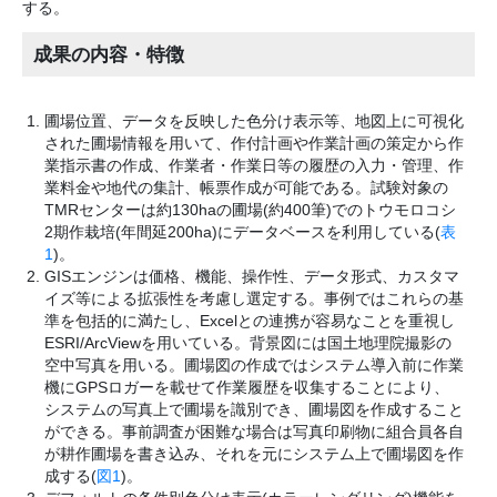
する。
成果の内容・特徴
圃場位置、データを反映した色分け表示等、地図上に可視化
された圃場情報を用いて、作付計画や作業計画の策定から作
業指示書の作成、作業者・作業日等の履歴の入力・管理、作
業料金や地代の集計、帳票作成が可能である。試験対象の
TMRセンターは約130haの圃場(約400筆)でのトウモロコシ
2期作栽培(年間延200ha)にデータベースを利用している(
表
1
)。
GISエンジンは価格、機能、操作性、データ形式、カスタマ
イズ等による拡張性を考慮し選定する。事例ではこれらの基
準を包括的に満たし、Excelとの連携が容易なことを重視し
ESRI/ArcViewを用いている。背景図には国土地理院撮影の
空中写真を用いる。圃場図の作成ではシステム導入前に作業
機にGPSロガーを載せて作業履歴を収集することにより、
システムの写真上で圃場を識別でき、圃場図を作成すること
ができる。事前調査が困難な場合は写真印刷物に組合員各自
が耕作圃場を書き込み、それを元にシステム上で圃場図を作
成する(
図1
)。