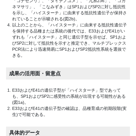
「コナセンリ」、「ダイチノユメ」、「九系236」、「コガ
ネマサリ」、「こなみずき」はSP1およびSP2に対し抵抗性
を示し、「ハイスターチ」に由来する抵抗性遺伝子が保持さ
れていることが示唆される(図2b)。
以上のことから、「ハイスターチ」に由来する抵抗性遺伝子
を保持する品種または系統の後代では、E33およびE41がい
ずれも「ハイスターチ」と同じ遺伝子型を示せば、SP1およ
びSP2に対して抵抗性を示すと推定でき、マルチプレックス
PCR法により迅速簡易にSP1およびSP2抵抗性系統を選抜で
きる。
成果の活用面・留意点
E33およびE41の遺伝子型が「ハイスターチ」型であって
も、SP1およびSP2に感受性の系統が出現する可能性がある
(図1a)。
E33およびE41の遺伝子型の確認は、品種育成の初期段階(実
生)で可能である。
具体的データ