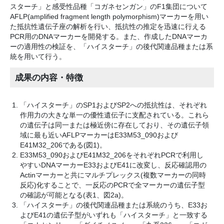
スターチ」と感受性品種「コガネセンガン」のF1集団について
AFLP(amplified fragment length polymorphism)マーカーを用い
た抵抗性遺伝子座の解析を行い、抵抗性の推定を迅速に行える
PCR用のDNAマーカーを開発する。また、作成したDNAマーカ
ーの適用性の検証を、「ハイスターチ」の後代関連品種または系
統を用いて行う。
成果の内容・特徴
「ハイスターチ」のSP1およびSP2への抵抗性は、それぞれ
作用力の大きな単一の優性遺伝子に支配されている。これら
の遺伝子は同一または極近傍に存在しており、その遺伝子領
域に最も近いAFLPマーカーはE33M53_090および
E41M32_206である(図1)。
E33M53_090およびE41M32_206をそれぞれPCRで利用し
やすいDNAマーカーE33およびE41に改変し、反応確認用の
Actinマーカーと共にマルチプレックス(複数マーカーの同時
反応)化することで、一反応のPCRで全マーカーの遺伝子型
の確認が可能となる(表1、図2a)。
「ハイスターチ」の後代関連品種または系統のうち、E33お
よびE41の遺伝子型がいずれも「ハイスターチ」と一致する