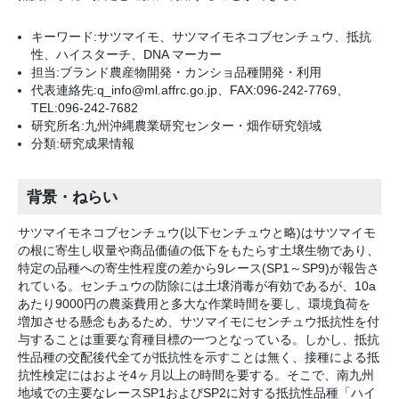
キーワード:サツマイモ、サツマイモネコブセンチュウ、抵抗
性、ハイスターチ、DNA マーカー
担当:ブランド農産物開発・カンショ品種開発・利用
代表連絡先:q_info@ml.affrc.go.jp、FAX:096-242-7769、
TEL:096-242-7682
研究所名:九州沖縄農業研究センター・畑作研究領域
分類:研究成果情報
背景・ねらい
サツマイモネコブセンチュウ(以下センチュウと略)はサツマイモ
の根に寄生し収量や商品価値の低下をもたらす土壌生物であり、
特定の品種への寄生性程度の差から9レース(SP1～SP9)が報告さ
れている。センチュウの防除には土壌消毒が有効であるが、10a
あたり9000円の農薬費用と多大な作業時間を要し、環境負荷を
増加させる懸念もあるため、サツマイモにセンチュウ抵抗性を付
与することは重要な育種目標の一つとなっている。しかし、抵抗
性品種の交配後代全てが抵抗性を示すことは無く、接種による抵
抗性検定にはおよそ4ヶ月以上の時間を要する。そこで、南九州
地域での主要なレースSP1およびSP2に対する抵抗性品種「ハイ